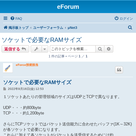
eForum
FAQ
ログイン
検
掲示板トップ
ユーザーフォーラム
μNet3
索
ソケットで必要なRAMサイズ
検索
詳細検索
返信する
1 件の記事 • ページ
1
／
1
eForce技術担当
ソケットで必要なRAMサイズ
投
2022年9月16日(金) 12:53
稿
記
１ソケットあたりの管理領域のサイズはUDPとTCPで異なります。
事
UDP・・・約800byte
TCP・・・約1,200byte
さらにTCPソケットではパケット送信能力に合わせたバッファ(1K～32K)
が各ソケットで必要になります。
これらに加えて各ソケットがパケットを送受信するためには約