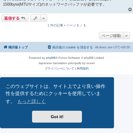
1500byte(MTUサイズ)のネットワークバッファが必要です。
返信する
1 件の記事 • ページ
1
／
1
ページ移動
掲示板トップ
掲示板の cookie を消去する
All times are
UTC+09:00
Powered by
phpBB
® Forum Software © phpBB Limited
Japanese translation principally by ocean
プライバシーについて
|
利用規約
このウェブサイトは、サイト上でより良い操作
性を提供するためにクッキーを使用していま
す。
もっと詳しく
Got it!