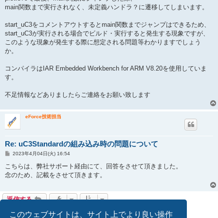
main関数まで実行されなく、未定義ハンドラ？に遷移してしまいます。
start_uC3をコメントアウトするとmain関数までジャンプはできるため、
start_uC3が実行される場合でビルド・実行すると発生する現象ですが、
このような現象が発生する際に想定される問題等わかりますでしょう
か。
コンパイラはIAR Embedded Workbench for ARM V8.20を使用していま
す。
不足情報などありましたらご連絡をお願い致します
eForce技術担当
Re: uC3Standardの組み込み時の問題について
投
2023年4月04日(火) 16:54
稿
記
こちらは、弊社サポート経由にて、回答をさせて頂きました。
事
念のため、記載をさせて頂きます。
返信する
2 件の記事 • ページ
1
／
1
このウェブサイトは、サイト上でより良い操作