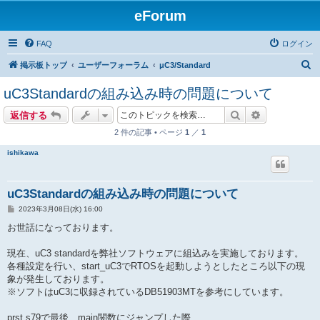
eForum
FAQ
ログイン
検
掲示板トップ
ユーザーフォーラム
μC3/Standard
索
uC3Standardの組み込み時の問題について
検索
詳細検索
返信する
2 件の記事 • ページ
1
／
1
ishikawa
uC3Standardの組み込み時の問題について
投
2023年3月08日(水) 16:00
稿
記
お世話になっております。
事
現在、uC3 standardを弊社ソフトウェアに組込みを実施しております。
各種設定を行い、start_uC3でRTOSを起動しようとしたところ以下の現
象が発生しております。
※ソフトはuC3に収録されているDB51903MTを参考にしています。
prst.s79で最後、main関数にジャンプした際、