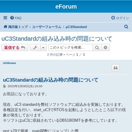
eForum
FAQ
ログイン
検
掲示板トップ
ユーザーフォーラム
μC3/Standard
索
uC3Standardの組み込み時の問題について
検索
詳細検索
返信する
2 件の記事 • ページ
1
／
1
ishikawa
uC3Standardの組み込み時の問題について
投
2023年3月08日(水) 16:00
稿
記
お世話になっております。
事
現在、uC3 standardを弊社ソフトウェアに組込みを実施しております。
各種設定を行い、start_uC3でRTOSを起動しようとしたところ以下の現
象が発生しております。
※ソフトはuC3に収録されているDB51903MTを参考にしています。
prst.s79で最後、main関数にジャンプした際、