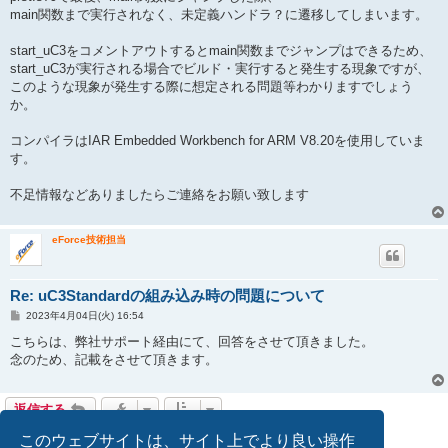
main関数まで実行されなく、未定義ハンドラ？に遷移してしまいます。
start_uC3をコメントアウトするとmain関数までジャンプはできるため、
start_uC3が実行される場合でビルド・実行すると発生する現象ですが、
このような現象が発生する際に想定される問題等わかりますでしょう
か。
コンパイラはIAR Embedded Workbench for ARM V8.20を使用していま
す。
不足情報などありましたらご連絡をお願い致します
eForce技術担当
Re: uC3Standardの組み込み時の問題について
投
2023年4月04日(火) 16:54
稿
記
こちらは、弊社サポート経由にて、回答をさせて頂きました。
事
念のため、記載をさせて頂きます。
返信する
2 件の記事 • ページ
1
／
1
このウェブサイトは、サイト上でより良い操作