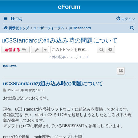
eForum
FAQ
ログイン
検
掲示板トップ
ユーザーフォーラム
μC3/Standard
索
uC3Standardの組み込み時の問題について
検索
詳細検索
返信する
2 件の記事 • ページ
1
／
1
ishikawa
uC3Standardの組み込み時の問題について
投
2023年3月08日(水) 16:00
稿
記
お世話になっております。
事
現在、uC3 standardを弊社ソフトウェアに組込みを実施しております。
各種設定を行い、start_uC3でRTOSを起動しようとしたところ以下の現
象が発生しております。
※ソフトはuC3に収録されているDB51903MTを参考にしています。
prst.s79で最後、main関数にジャンプした際、