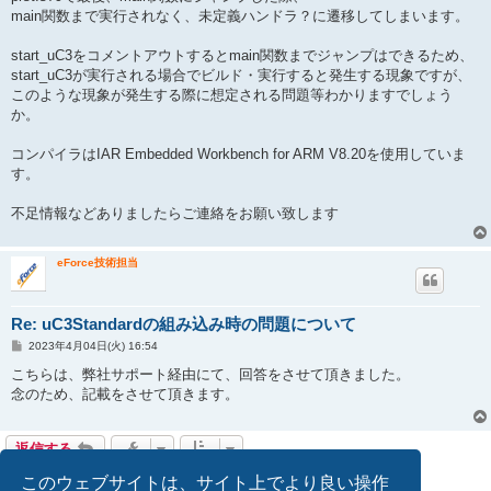
main関数まで実行されなく、未定義ハンドラ？に遷移してしまいます。
start_uC3をコメントアウトするとmain関数までジャンプはできるため、
start_uC3が実行される場合でビルド・実行すると発生する現象ですが、
このような現象が発生する際に想定される問題等わかりますでしょう
か。
コンパイラはIAR Embedded Workbench for ARM V8.20を使用していま
す。
不足情報などありましたらご連絡をお願い致します
eForce技術担当
Re: uC3Standardの組み込み時の問題について
投
2023年4月04日(火) 16:54
稿
記
こちらは、弊社サポート経由にて、回答をさせて頂きました。
事
念のため、記載をさせて頂きます。
返信する
2 件の記事 • ページ
1
／
1
このウェブサイトは、サイト上でより良い操作