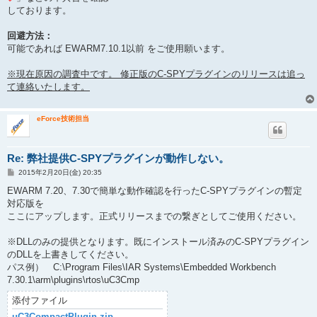
しております。
回避方法：
可能であれば EWARM7.10.1以前 をご使用願います。
※現在原因の調査中です。 修正版のC-SPYプラグインのリリースは追っ
て連絡いたします。
eForce技術担当
Re: 弊社提供C-SPYプラグインが動作しない。
投
2015年2月20日(金) 20:35
稿
記
EWARM 7.20、7.30で簡単な動作確認を行ったC-SPYプラグインの暫定
事
対応版を
ここにアップします。正式リリースまでの繋ぎとしてご使用ください。
※DLLのみの提供となります。既にインストール済みのC-SPYプラグイン
のDLLを上書きしてください。
パス例） C:\Program Files\IAR Systems\Embedded Workbench
7.30.1\arm\plugins\rtos\uC3Cmp
添付ファイル
uC3CompactPlugin.zip