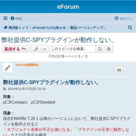
eForum
FAQ
ログイン
検
掲示板トップ
eForceからのお知らせ
製品バージョンアップ ／ 不具合情報
索
弊社提供C-SPYプラグインが動作しない。
検索
詳細検索
返信する
3 件の記事 • ページ
1
／
1
eForce技術担当
弊社提供C-SPYプラグインが動作しない。
投
2014年11月17日(月) 15:19
稿
記
対象：
事
μC3/Compact、μC3/Standard
現象：
現在EWARM 7.20.1 以降のバージョンにおいて、弊社提供C-SPYプラグ
インを動作させると
「
オブジェクト名称が不正な値になる
」「
プラグインが正常に動作しな
い
」などの不具合を確認