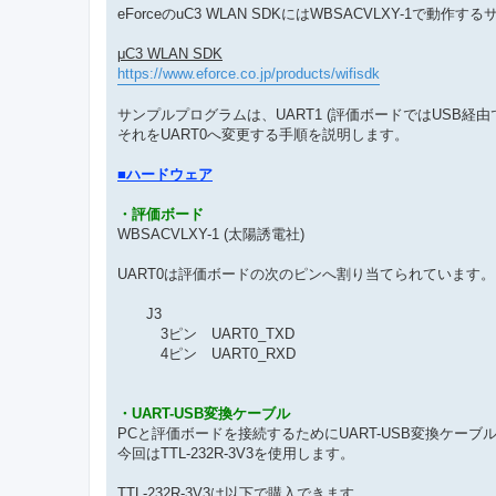
eForceのuC3 WLAN SDKにはWBSACVLXY-1で
μC3 WLAN SDK
https://www.eforce.co.jp/products/wifisdk
サンプルプログラムは、UART1 (評価ボードではUSB経
それをUART0へ変更する手順を説明します。
■ハードウェア
・評価ボード
WBSACVLXY-1 (太陽誘電社)
UART0は評価ボードの次のピンへ割り当てられています。
J3
3ピン UART0_TXD
4ピン UART0_RXD
・UART-USB変換ケーブル
PCと評価ボードを接続するためにUART-USB変換ケーブ
今回はTTL-232R-3V3を使用します。
TTL-232R-3V3は以下で購入できます。