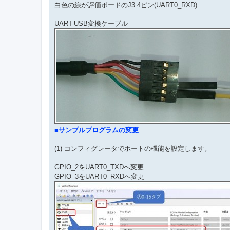
白色の線が評価ボードのJ3 4ピン(UART0_RXD)
UART-USB変換ケーブル
■サンプルプログラムの変更
(1) コンフィグレータでポートの機能を設定します。
GPIO_2をUART0_TXDへ変更
GPIO_3をUART0_RXDへ変更