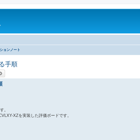
ム
ションノート
する手順
索
詳細検索
順
ます。
ACVLXY-XZを実装した評価ボードです。