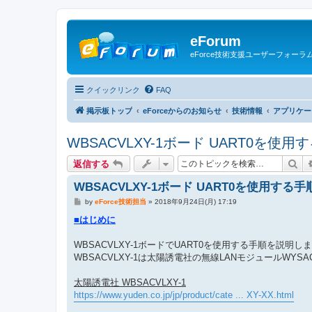
eForum
eForce技術支援ユーザーフォーラ
クイックリンク
FAQ
掲示板トップ
eForceからのお知らせ
技術情報
アプリケー
WBSACVLXY-1ボード UART0を使用
検
返信する
WBSACVLXY-1ボード UART0を使用する手
投
by
eForce技術担当
»
2018年9月24日(月) 17:19
稿
記
■はじめに
事
WBSACVLXY-1ボードでUART0を使用する手順を説明し
WBSACVLXY-1は太陽誘電社の無線LANモジュールWYS
太陽誘電社 WBSACVLXY-1
https://www.yuden.co.jp/jp/product/cate ... XY-XX.html