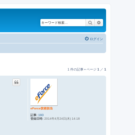
検索
詳細検索
ログイン
1 件の記事 • ページ
1
／
1
eForce技術担当
記事:
193
登録日時:
2014年4月24日(木) 14:18