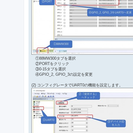
①88MW300タブを選択
②PORTをクリック
③0-15タブを選択
④GPIO_2, GPIO_3の設定を変更
(2) コンフィグレータでUART0の機能を設定します。