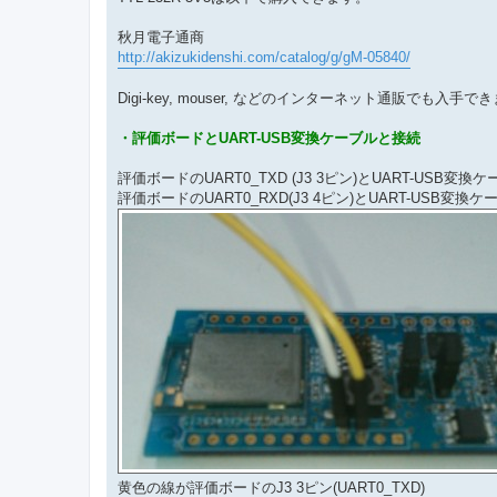
秋月電子通商
http://akizukidenshi.com/catalog/g/gM-05840/
Digi-key, mouser, などのインターネット通販でも入手で
・評価ボードとUART-USB変換ケーブルと接続
評価ボードのUART0_TXD (J3 3ピン)とUART-USB変
評価ボードのUART0_RXD(J3 4ピン)とUART-USB変換
黄色の線が評価ボードのJ3 3ピン(UART0_TXD)