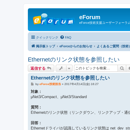
eForum
eForce技術支援ユーザーフォーラ
クイックリンク
FAQ
掲示板トップ
eForceからのお知らせ
よくあるご質問（技術
Ethernetのリンク状態を参照したい
検
返信する
Ethernetのリンク状態を参照したい
投
by
eForce技術担当
»
2017年4月14日(金) 16:27
稿
記
対象：
事
μNet3/Compact、μNet3/Standard
質問：
Ethernetのリンク状態（リンクダウン、リンクアップ・
回答：
Ethernetドライバが認識しているリンク状態は net_dev_