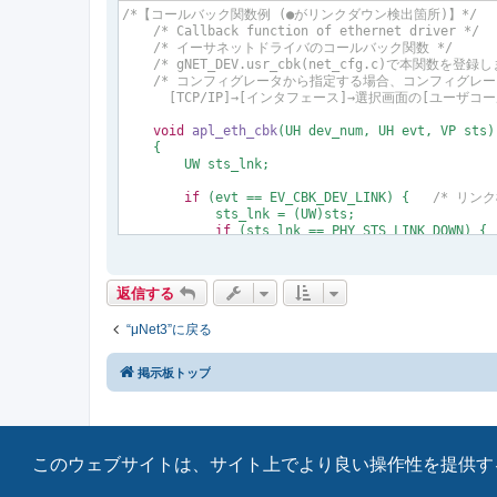
#define PHY_STS_100FD           
0x0800
U     
/* P
/*【コールバック関数例 (●がリンクダウン検出箇所)】*/
#define PHY_STS_1000FD          
0x1000
U     
/* P
/* Callback function of ethernet driver */
#define PHY_STS_MSK             
0xff00
U     
/* P
/* イーサネットドライバのコールバック関数 */
/* gNET_DEV.usr_cbk(net_cfg.c)で本関数を登
/* コンフィグレータから指定する場合、コンフィグレー
      [TCP/IP]→[インタフェース]→選択画面の[ユーザ
void
apl_eth_cbk
(UH dev_num, UH evt, VP sts)
{

        UW sts_lnk;

if
 (evt == EV_CBK_DEV_LINK) {   
/* リン
            sts_lnk = (UW)sts;

if
 (sts_lnk == PHY_STS_LINK_DOWN) {

/* ●リンクダウン検出 */
            } 
else
 {

/* リンクアップ検出 */
返信する
switch
 (sts_lnk) {      
/* ポート
case
 PHY_STS_10HD:      
/* 1
“μNet3”に戻る
break
;

case
 PHY_STS_10FD:      
/* 1
break
;

掲示板トップ
case
 PHY_STS_100HD:     
/* 1
break
;

case
 PHY_STS_100FD:     
/* 1
break
;

case
 PHY_STS_1000FD:    
/* 1
このウェブサイトは、サイト上でより良い操作性を提供す
break
;

default
:

break
;
