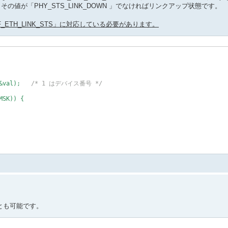
その値が「PHY_STS_LINK_DOWN 」でなければリンクアップ状態です。
REF_ETH_LINK_STS」に対応している必要があります。
&val);   
/* 1 はデバイス番号 */
SK)) {

可能状態ではない。） */
HY media link down      */
HY 10M/Half-Duplex      */
ことも可能です。
HY 10M/Full-Duplex      */
HY 100M/Half-Duplex     */