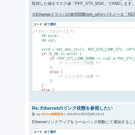
取得した値をマスク値「PHY_STS_MSK」でANDします。
※Ethernetドライバの参照関数(eth_ref)がパラメータ「
コード:
全て選択
/*【サンプルコード】*/
    ER ercd;

    UH val;

    ercd = net_dev_sts(
1
, REF_ETH_LINK_STS, (VP)
if
 (E_OK == ercd) {

if
 (PHY_STS_LINK_DOWN != (val & PHY_STS_M
/* リンクアップ状態 */
        }

else
 {

/* リンクダウン状態 */
        }

    }

else
 {

/* エラー（ドライバ初期化前など、ステータス取得
    }

Re: Ethernetのリンク状態を参照したい
/*【REF_ETH_LINK_STSパラメータで取得可能な値】*/
投
by
eForce技術担当
»
2021年12月02日(木) 15:12
#define PHY_STS_LINK_DOWN       
0x0000
U     
/* P
稿
記
#define PHY_STS_10HD            
0x0100
U     
/* P
Ethernetリンクアップをコールバック関数にて通知する
事
#define PHY_STS_10FD            
0x0200
U     
/* P
#define PHY_STS_100HD           
0x0400
U     
/* P
コード:
全て選択