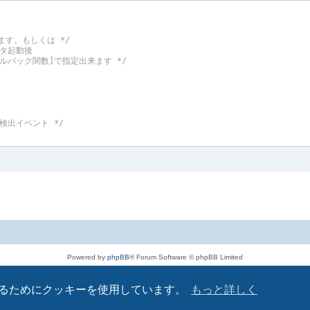
HY 100M/Full-Duplex     */
HY 1000M/Full-Duplex    */
HY mask */
録します。もしくは */
タ起動後

コールバック関数]で指定出来ます */
ク検出イベント */
速度 */
0M Half */
0M Full */
00M Half */
00M Full */
Powered by
phpBB
® Forum Software © phpBB Limited
Japanese translation principally by ocean
000M Full */
プライバシーについて
|
利用規約
るためにクッキーを使用しています。
もっと詳しく