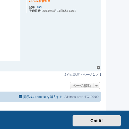
eForce技術担当
記事:
193
登録日時:
2014年4月24日(木) 14:18
ペ
ー
2 件の記事 • ページ
1
／
1
ジ
ト
ページ移動
ッ
プ
掲示板の cookie を消去する
All times are
UTC+09:00
Got it!