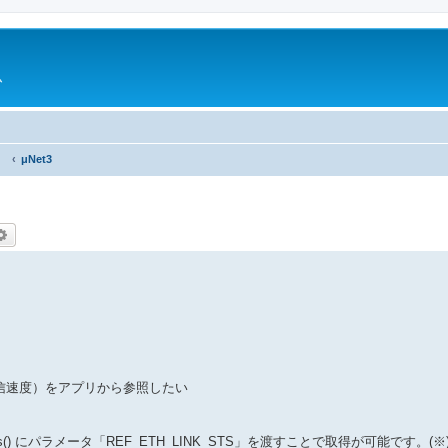
ム
）
μNet3
索
詳細検索
通信速度）をアプリから参照したい
sts() にパラメータ「REF_ETH_LINK_STS」を渡すことで取得が可能です。(※