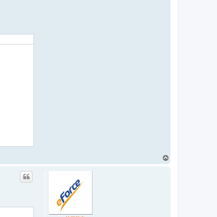
ペ
ー
ジ
ト
ッ
プ