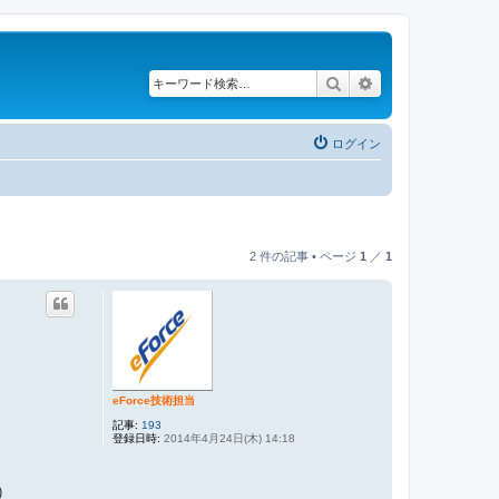
検索
詳細検索
ログイン
2 件の記事 • ページ
1
／
1
eForce技術担当
記事:
193
登録日時:
2014年4月24日(木) 14:18
)