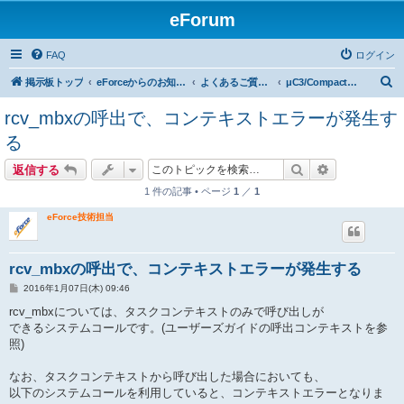
eForum
FAQ
ログイン
検
掲示板トップ
eForceからのお知らせ
よくあるご質問（技術）
μC3/Compact、μC3/Standard
索
rcv_mbxの呼出で、コンテキストエラーが発生す
る
検索
詳細検索
返信する
1 件の記事 • ページ
1
／
1
eForce技術担当
rcv_mbxの呼出で、コンテキストエラーが発生する
投
2016年1月07日(木) 09:46
稿
記
rcv_mbxについては、タスクコンテキストのみで呼び出しが
事
できるシステムコールです。(ユーザーズガイドの呼出コンテキストを参
照)
なお、タスクコンテキストから呼び出した場合においても、
以下のシステムコールを利用していると、コンテキストエラーとなりま