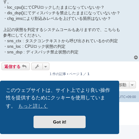
す。
・loc_cpu()にてCPUロックしたままになっていないか？
・dis_dsp()にてディスパッチを禁止したままになっていないか？
・chg_imsにより割込みレベルを上げている箇所はないか？
上記の状態を判定するシステムコールもありますので、こちらも
参考にしてください。
・sns_ctx : タスクコンテキストから呼び出されているかの判定
・sns_loc : CPUロック状態の判定
・sns_dsp : ディスパッチ禁止状態の判定
返信する
1 件の記事 • ページ
1
／
1
ページ移動
このウェブサイトは、サイト上でより良い操作
性を提供するためにクッキーを使用していま
掲示板トップ
掲示板の cookie を消去する
All times are
UTC+09:00
す。
もっと詳しく
Powered by
phpBB
® Forum Software © phpBB Limited
Japanese translation principally by ocean
プライバシーについて
|
利用規約
Got it!