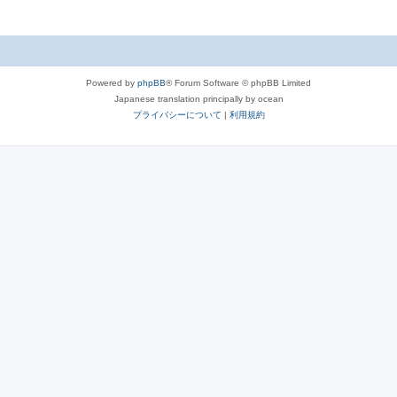
Powered by
phpBB
® Forum Software © phpBB Limited
Japanese translation principally by ocean
プライバシーについて
|
利用規約