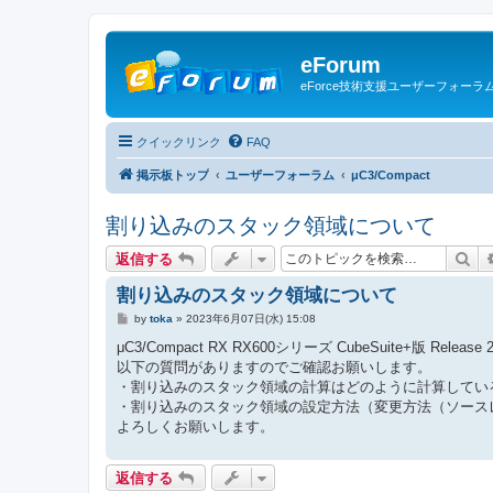
eForum
eForce技術支援ユーザーフォーラ
クイックリンク
FAQ
掲示板トップ
ユーザーフォーラム
μC3/Compact
割り込みのスタック領域について
検
返信する
割り込みのスタック領域について
投
by
toka
»
2023年6月07日(水) 15:08
稿
記
μC3/Compact RX RX600シリーズ CubeSuite+版 Relea
事
以下の質問がありますのでご確認お願いします。
・割り込みのスタック領域の計算はどのように計算してい
・割り込みのスタック領域の設定方法（変更方法（ソース
よろしくお願いします。
返信する