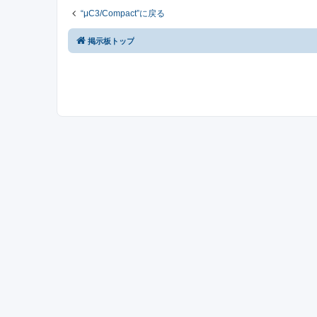
“μC3/Compact”に戻る
掲示板トップ