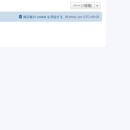
ト
ページ移動
ッ
プ
掲示板の cookie を消去する
All times are
UTC+09:00