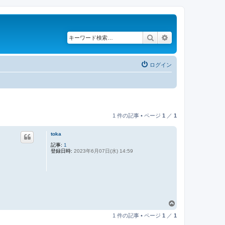
検索
詳細検索
ログイン
1 件の記事 • ページ
1
／
1
toka
記事:
1
登録日時:
2023年6月07日(水) 14:59
ペ
ー
1 件の記事 • ページ
1
／
1
ジ