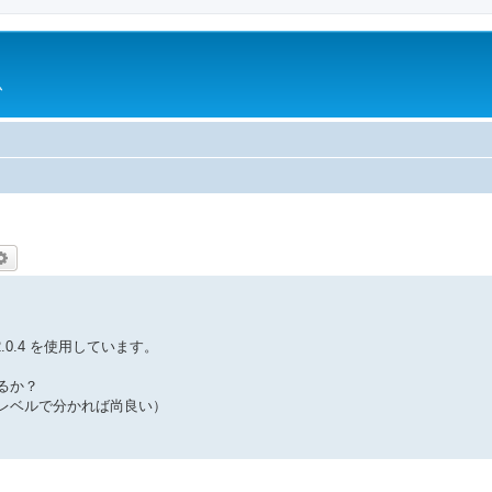
ム
索
詳細検索
se 2.0.4 を使用しています。
るか？
レベルで分かれば尚良い）