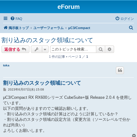
eForum
FAQ
ログイン
検
掲示板トップ
ユーザーフォーラム
μC3/Compact
索
割り込みのスタック領域について
検索
詳細検索
返信する
1 件の記事 • ページ
1
／
1
toka
割り込みのスタック領域について
投
2023年6月07日(水) 15:08
稿
記
μC3/Compact RX RX600シリーズ CubeSuite+版 Release 2.0.4 を使用し
事
ています。
以下の質問がありますのでご確認お願いします。
・割り込みのスタック領域の計算はどのように計算しているか？
・割り込みのスタック領域の設定方法（変更方法（ソースレベルで分か
れば尚良い）
よろしくお願いします。