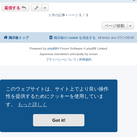
返信する
1 件の記事 • ページ
1
／
1
ページ移動
掲示板トップ
掲示板の cookie を消去する
All times are
UTC+09:00
Powered by
phpBB
® Forum Software © phpBB Limited
Japanese translation principally by ocean
プライバシーについて
|
利用規約
このウェブサイトは、サイト上でより良い操作
性を提供するためにクッキーを使用していま
す。
もっと詳しく
Got it!