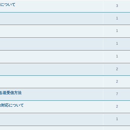
併用について
3
1
1
1
1
2
2
よる送受信方法
7
の対応について
2
1