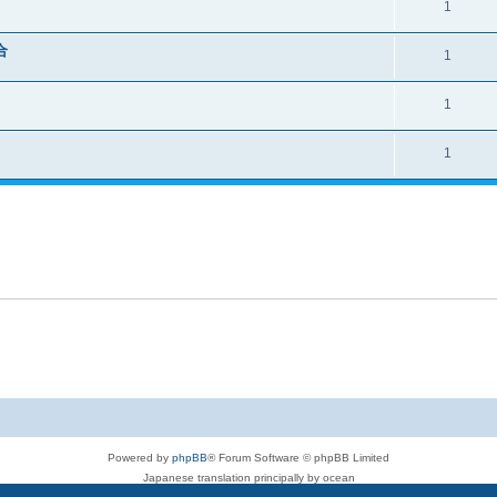
1
合
1
1
1
Powered by
phpBB
® Forum Software © phpBB Limited
Japanese translation principally by ocean