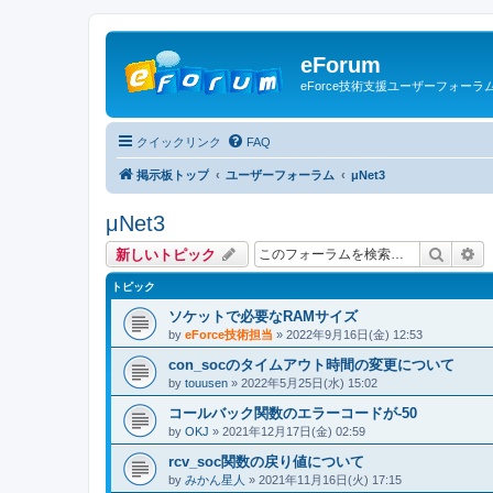
eForum
eForce技術支援ユーザーフォーラ
クイックリンク
FAQ
掲示板トップ
ユーザーフォーラム
μNet3
μNet3
検索
詳
新しいトピック
トピック
ソケットで必要なRAMサイズ
by
eForce技術担当
» 2022年9月16日(金) 12:53
con_socのタイムアウト時間の変更について
by
touusen
» 2022年5月25日(水) 15:02
コールバック関数のエラーコードが-50
by
OKJ
» 2021年12月17日(金) 02:59
rcv_soc関数の戻り値について
by
みかん星人
» 2021年11月16日(火) 17:15