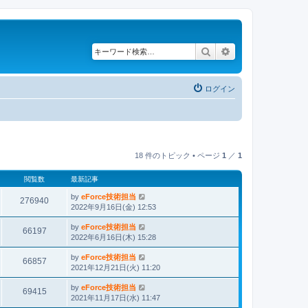
検索
詳細検索
ログイン
18 件のトピック • ページ
1
／
1
閲覧数
最新記事
by
eForce技術担当
276940
2022年9月16日(金) 12:53
by
eForce技術担当
66197
2022年6月16日(木) 15:28
by
eForce技術担当
66857
2021年12月21日(火) 11:20
by
eForce技術担当
69415
2021年11月17日(水) 11:47