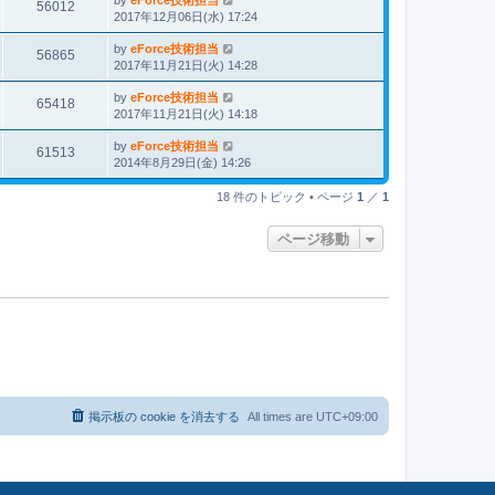
56012
2017年12月06日(水) 17:24
by
eForce技術担当
56865
2017年11月21日(火) 14:28
by
eForce技術担当
65418
2017年11月21日(火) 14:18
by
eForce技術担当
61513
2014年8月29日(金) 14:26
18 件のトピック • ページ
1
／
1
ページ移動
掲示板の cookie を消去する
All times are
UTC+09:00