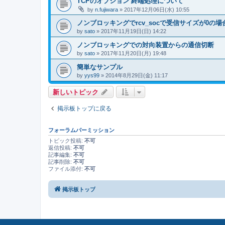
TCPのオプション 終端処理について
by
n.fujiwara
» 2017年12月06日(水) 10:55
ノンブロッキングでrcv_socで受信サイズが0の場
by
sato
» 2017年11月19日(日) 14:22
ノンブロッキングでの対向装置からの通信切断
by
sato
» 2017年11月20日(月) 19:48
簡単なサンプル
by
yys99
» 2014年8月29日(金) 11:17
新しいトピック
掲示板トップに戻る
フォーラムパーミッション
トピック投稿:
不可
返信投稿:
不可
記事編集:
不可
記事削除:
不可
ファイル添付:
不可
掲示板トップ