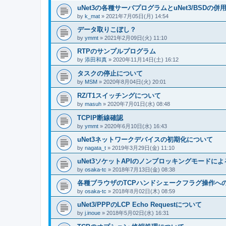
uNet3の各種サーバプログラムとuNet3/BSDの
by
k_mat
» 2021年7月05日(月) 14:54
データ取りこぼし？
by
ymmt
» 2021年2月09日(火) 11:10
RTPのサンプルプログラム
by
添田和真
» 2020年11月14日(土) 16:12
タスクの停止について
by
MSM
» 2020年8月04日(火) 20:01
RZ/T1スイッチングについて
by
masuh
» 2020年7月01日(水) 08:48
TCPIP断線確認
by
ymmt
» 2020年6月10日(水) 16:43
uNet3ネットワークデバイスの初期化について
by
nagata_t
» 2019年3月29日(金) 11:10
uNet3ソケットAPIのノンブロッキングモードに
by
osaka-tc
» 2018年7月13日(金) 08:38
各種ブラウザのTCPハンドシェークフラグ操作へ
by
osaka-tc
» 2018年8月02日(木) 08:59
uNet3/PPPのLCP Echo Requestについて
by
j.inoue
» 2018年5月02日(水) 16:31