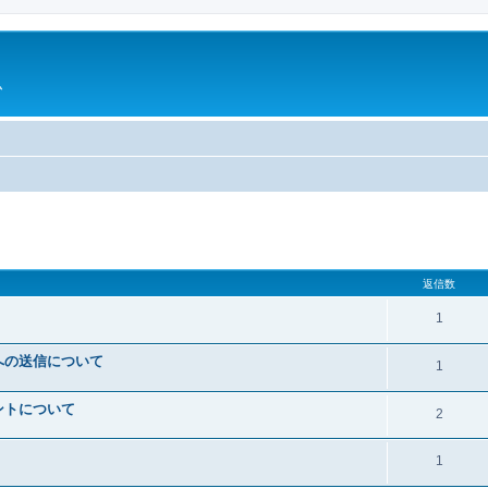
ム
細検索
返信数
1
への送信について
1
ントについて
2
1