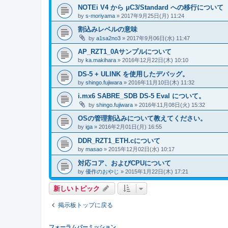
NOTEi V4 から μC3/Standard への移行について
by
s-moriyama
» 2017年9月25日(月) 11:24
割込みレベルの意味
by
a1sa2no3
» 2017年9月06日(水) 11:47
AP_RZT1_0Aサンプルについて
by
ka.makihara
» 2016年12月22日(木) 10:10
DS-5 + ULINK を使用したデバッグ。
by
shingo.fujiwara
» 2016年11月10日(木) 11:32
i.mx6 SABRE_SDB DS-5 Eval について。
by
shingo.fujiwara
» 2016年11月08日(火) 15:32
OSの管理割込みについて教えてください。
by
iga
» 2016年2月01日(月) 16:55
DDR_RZT1_ETH.cについて
by
masao
» 2015年12月02日(水) 10:17
対応コア、およびCPUについて
by
優作のおやじ
» 2015年1月22日(木) 17:21
新しいトピック
掲示板トップに戻る
フォーラムパーミッション