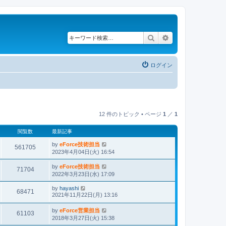
検索
詳細検索
ログイン
12 件のトピック • ページ
1
／
1
閲覧数
最新記事
by
eForce技術担当
561705
2023年4月04日(火) 16:54
by
eForce技術担当
71704
2022年3月23日(水) 17:09
by
hayashi
68471
2021年11月22日(月) 13:16
by
eForce営業担当
61103
2018年3月27日(火) 15:38