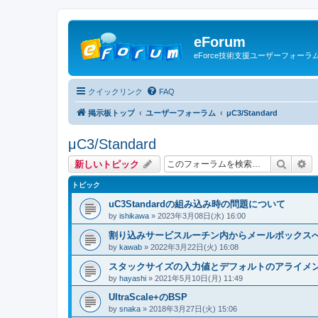
eForum
eForce技術支援ユーザーフォーラ
クイックリンク
FAQ
掲示板トップ
ユーザーフォーラム
μC3/Standard
μC3/Standard
検索
詳
新しいトピック
トピック
uC3Standardの組み込み時の問題について
by
ishikawa
» 2023年3月08日(水) 16:00
割り込みサービスルーチン内からメールボックス
by
kawab
» 2022年3月22日(火) 16:08
スタックサイズの入力値とデフォルトのアライメ
by
hayashi
» 2021年5月10日(月) 11:49
UltraScale+のBSP
by
snaka
» 2018年3月27日(火) 15:06