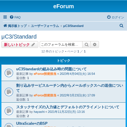
eForum
FAQ
ログイン
検
掲示板トップ
ユーザーフォーラム
μC3/Standard
索
μC3/Standard
検索
詳細検索
新しいトピック
12 件のトピック • ページ
1
／
1
トピック
uC3Standardの組み込み時の問題について
最新記事 by
eForce技術担当
«
2023年4月04日(火) 16:54
返信数:
1
割り込みサービスルーチン内からメールボックスへの送信につい
て
最新記事 by
eForce技術担当
«
2022年3月23日(水) 17:09
返信数:
1
スタックサイズの入力値とデフォルトのアライメントについて
最新記事 by
hayashi
«
2021年11月22日(月) 13:16
返信数:
2
UltraScale+のBSP