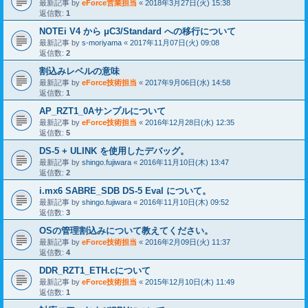
最新記事 by
eForce営業担当
«
2018年3月27日(火) 15:38
返信数:
1
NOTEi V4 から μC3/Standard への移行について
最新記事 by
s-moriyama
«
2017年11月07日(火) 09:08
返信数:
2
割込みレベルの意味
最新記事 by
eForce技術担当
«
2017年9月06日(水) 14:58
返信数:
1
AP_RZT1_0Aサンプルについて
最新記事 by
eForce技術担当
«
2016年12月28日(水) 12:35
返信数:
5
DS-5 + ULINK を使用したデバッグ。
最新記事 by
shingo.fujiwara
«
2016年11月10日(木) 13:47
返信数:
2
i.mx6 SABRE_SDB DS-5 Eval について。
最新記事 by
shingo.fujiwara
«
2016年11月10日(木) 09:52
返信数:
3
OSの管理割込みについて教えてください。
最新記事 by
eForce技術担当
«
2016年2月09日(火) 11:37
返信数:
4
DDR_RZT1_ETH.cについて
最新記事 by
eForce技術担当
«
2015年12月10日(木) 11:49
返信数:
1