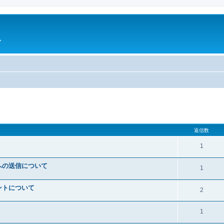
ム
細検索
返信数
1
への送信について
1
ントについて
2
1