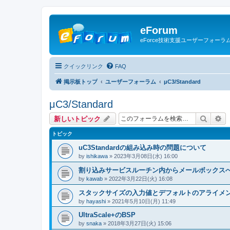
eForum
eForce技術支援ユーザーフォーラ
クイックリンク
FAQ
掲示板トップ
ユーザーフォーラム
μC3/Standard
μC3/Standard
検索
詳
新しいトピック
トピック
uC3Standardの組み込み時の問題について
by
ishikawa
» 2023年3月08日(水) 16:00
割り込みサービスルーチン内からメールボックス
by
kawab
» 2022年3月22日(火) 16:08
スタックサイズの入力値とデフォルトのアライメ
by
hayashi
» 2021年5月10日(月) 11:49
UltraScale+のBSP
by
snaka
» 2018年3月27日(火) 15:06