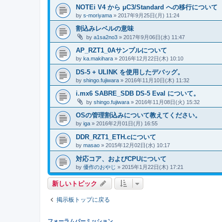
NOTEi V4 から μC3/Standard への移行について
by
s-moriyama
» 2017年9月25日(月) 11:24
割込みレベルの意味
by
a1sa2no3
» 2017年9月06日(水) 11:47
AP_RZT1_0Aサンプルについて
by
ka.makihara
» 2016年12月22日(木) 10:10
DS-5 + ULINK を使用したデバッグ。
by
shingo.fujiwara
» 2016年11月10日(木) 11:32
i.mx6 SABRE_SDB DS-5 Eval について。
by
shingo.fujiwara
» 2016年11月08日(火) 15:32
OSの管理割込みについて教えてください。
by
iga
» 2016年2月01日(月) 16:55
DDR_RZT1_ETH.cについて
by
masao
» 2015年12月02日(水) 10:17
対応コア、およびCPUについて
by
優作のおやじ
» 2015年1月22日(木) 17:21
新しいトピック
掲示板トップに戻る
フォーラムパーミッション