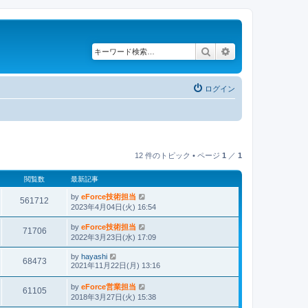
検索
詳細検索
ログイン
12 件のトピック • ページ
1
／
1
閲覧数
最新記事
by
eForce技術担当
561712
2023年4月04日(火) 16:54
by
eForce技術担当
71706
2022年3月23日(水) 17:09
by
hayashi
68473
2021年11月22日(月) 13:16
by
eForce営業担当
61105
2018年3月27日(火) 15:38