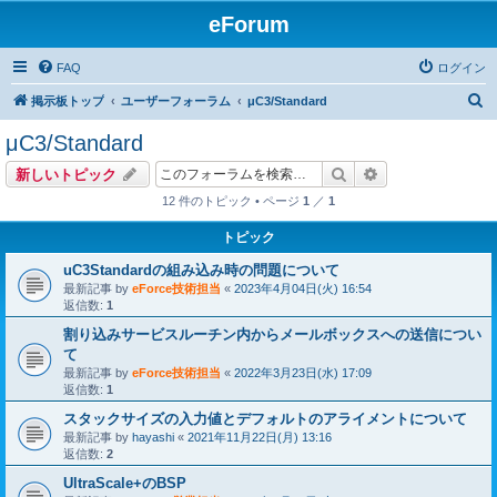
eForum
FAQ
ログイン
検
掲示板トップ
ユーザーフォーラム
μC3/Standard
索
μC3/Standard
検索
詳細検索
新しいトピック
12 件のトピック • ページ
1
／
1
トピック
uC3Standardの組み込み時の問題について
最新記事 by
eForce技術担当
«
2023年4月04日(火) 16:54
返信数:
1
割り込みサービスルーチン内からメールボックスへの送信につい
て
最新記事 by
eForce技術担当
«
2022年3月23日(水) 17:09
返信数:
1
スタックサイズの入力値とデフォルトのアライメントについて
最新記事 by
hayashi
«
2021年11月22日(月) 13:16
返信数:
2
UltraScale+のBSP