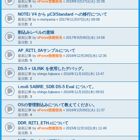
最新記事 by
eForce営業担当
«
2018年3月27日(火) 15:38
返信数:
1
NOTEi V4 から μC3/Standard への移行について
最新記事 by
s-moriyama
«
2017年11月07日(火) 09:08
返信数:
2
割込みレベルの意味
最新記事 by
eForce技術担当
«
2017年9月06日(水) 14:58
返信数:
1
AP_RZT1_0Aサンプルについて
最新記事 by
eForce技術担当
«
2016年12月28日(水) 12:35
返信数:
5
DS-5 + ULINK を使用したデバッグ。
最新記事 by
shingo.fujiwara
«
2016年11月10日(木) 13:47
返信数:
2
i.mx6 SABRE_SDB DS-5 Eval について。
最新記事 by
shingo.fujiwara
«
2016年11月10日(木) 09:52
返信数:
3
OSの管理割込みについて教えてください。
最新記事 by
eForce技術担当
«
2016年2月09日(火) 11:37
返信数:
4
DDR_RZT1_ETH.cについて
最新記事 by
eForce技術担当
«
2015年12月10日(木) 11:49
返信数:
1