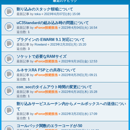
最近のトピック
割り込みのスタック領域について
最新記事 by
toka
«
2023年6月07日(水) 15:08
uC3Standardの組み込み時の問題について
最新記事 by
eForce技術担当
«
2023年4月04日(火) 16:54
返信数:
1
プラグインの EWARM 9.1 対応について
最新記事 by
Rowland
«
2023年2月20日(月) 15:20
返信数:
3
ソケットで必要なRAMサイズ
最新記事 by
eForce技術担当
«
2022年9月16日(金) 12:53
ルネサスRA FSPとの共存について
最新記事 by
eForce技術担当
«
2022年8月29日(月) 09:21
返信数:
1
con_socのタイムアウト時間の変更について
最新記事 by
eForce技術担当
«
2022年6月16日(木) 15:28
返信数:
1
割り込みサービスルーチン内からメールボックスへの送信につい
て
最新記事 by
eForce技術担当
«
2022年3月23日(水) 17:09
返信数:
1
コールバック関数のエラーコードが-50