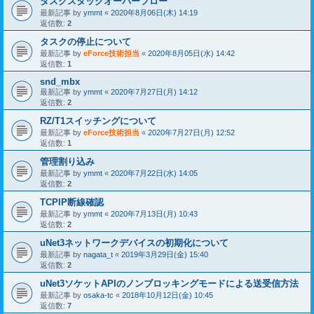
タスクスタックオーバーフロー
最新記事 by
ymmt
«
2020年8月06日(木) 14:19
返信数:
2
タスクの停止について
最新記事 by
eForce技術担当
«
2020年8月05日(水) 14:42
返信数:
1
snd_mbx
最新記事 by
ymmt
«
2020年7月27日(月) 14:12
返信数:
2
RZ/T1スイッチングについて
最新記事 by
eForce技術担当
«
2020年7月27日(月) 12:52
返信数:
1
管理割り込み
最新記事 by
ymmt
«
2020年7月22日(水) 14:05
返信数:
2
TCPIP断線確認
最新記事 by
ymmt
«
2020年7月13日(月) 10:43
返信数:
2
uNet3ネットワークデバイスの初期化について
最新記事 by
nagata_t
«
2019年3月29日(金) 15:40
返信数:
2
uNet3ソケットAPIのノンブロッキングモードによる送受信方法
最新記事 by
osaka-tc
«
2018年10月12日(金) 10:45
返信数:
7