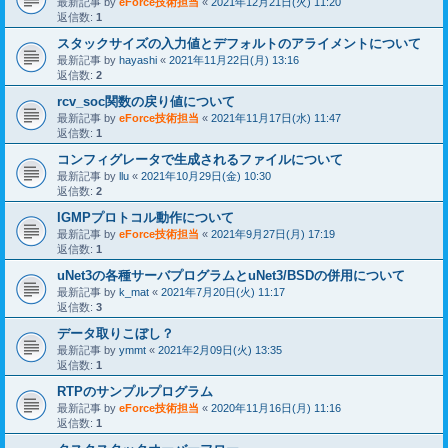
最新記事 by
eForce技術担当
«
2021年12月21日(火) 11:20
返信数:
1
スタックサイズの入力値とデフォルトのアライメントについて
最新記事 by
hayashi
«
2021年11月22日(月) 13:16
返信数:
2
rcv_soc関数の戻り値について
最新記事 by
eForce技術担当
«
2021年11月17日(水) 11:47
返信数:
1
コンフィグレータで生成されるファイルについて
最新記事 by
llu
«
2021年10月29日(金) 10:30
返信数:
2
IGMPプロトコル動作について
最新記事 by
eForce技術担当
«
2021年9月27日(月) 17:19
返信数:
1
uNet3の各種サーバプログラムとuNet3/BSDの併用について
最新記事 by
k_mat
«
2021年7月20日(火) 11:17
返信数:
3
データ取りこぼし？
最新記事 by
ymmt
«
2021年2月09日(火) 13:35
返信数:
1
RTPのサンプルプログラム
最新記事 by
eForce技術担当
«
2020年11月16日(月) 11:16
返信数:
1