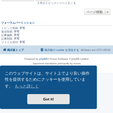
4 件のトピック • ページ
1
／
1
ページ移動
フォーラムパーミッション
トピック投稿:
不可
返信投稿:
不可
記事編集:
不可
記事削除:
不可
ファイル添付:
不可
掲示板トップ
掲示板の cookie を消去する
All times are
UTC+09:00
Powered by
phpBB
® Forum Software © phpBB Limited
Japanese translation principally by ocean
プライバシーについて
|
利用規約
このウェブサイトは、サイト上でより良い操作
性を提供するためにクッキーを使用していま
す。
もっと詳しく
Got it!