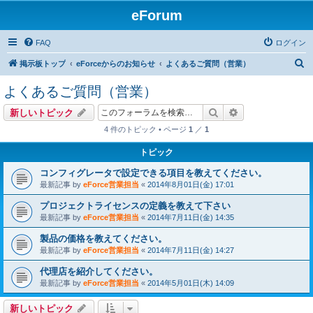
eForum
FAQ
ログイン
検
掲示板トップ
eForceからのお知らせ
よくあるご質問（営業）
索
よくあるご質問（営業）
検索
詳細検索
新しいトピック
4 件のトピック • ページ
1
／
1
トピック
コンフィグレータで設定できる項目を教えてください。
最新記事 by
eForce営業担当
«
2014年8月01日(金) 17:01
プロジェクトライセンスの定義を教えて下さい
最新記事 by
eForce営業担当
«
2014年7月11日(金) 14:35
製品の価格を教えてください。
最新記事 by
eForce営業担当
«
2014年7月11日(金) 14:27
代理店を紹介してください。
最新記事 by
eForce営業担当
«
2014年5月01日(木) 14:09
新しいトピック