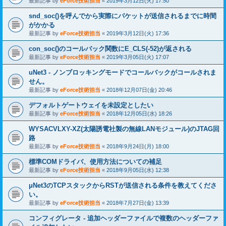
最新記事 by
eForce技術担当
«
2019年3月12日(火) 17:50
snd_soc()を呼んでから実際にパケットが送信されるまでに時間
がかかる
最新記事 by
eForce技術担当
«
2019年3月12日(火) 17:36
con_soc()のコールバック関数にE_CLS(-52)が返される
最新記事 by
eForce技術担当
«
2019年3月05日(火) 17:07
uNet3 - ノンブロッキングモードでコールバックがコールされま
せん。
最新記事 by
eForce技術担当
«
2018年12月07日(金) 20:46
デフォルトゲートウェイを未設定としたい
最新記事 by
eForce技術担当
«
2018年12月05日(水) 18:26
WYSACVLXY-XZ(太陽誘電社製の無線LANモジュール)のJTAG回
路
最新記事 by
eForce技術担当
«
2018年9月24日(月) 18:00
標準COMドライバ、使用方法についての補足
最新記事 by
eForce技術担当
«
2018年9月05日(水) 12:38
μNet3のTCPスタックからRSTが送信される条件を教えてくださ
い。
最新記事 by
eForce技術担当
«
2018年7月27日(金) 13:39
コンフィグレータ - 追加ヘッダーファイルで複数のヘッダーファ