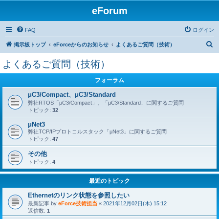
eForum
FAQ
ログイン
検
掲示板トップ
eForceからのお知らせ
よくあるご質問（技術）
索
よくあるご質問（技術）
フォーラム
μC3/Compact、μC3/Standard
弊社RTOS「μC3/Compact」、「μC3/Standard」に関するご質問
トピック:
32
μNet3
弊社TCP/IPプロトコルスタック「μNet3」に関するご質問
トピック:
47
その他
トピック:
4
最近のトピック
Ethernetのリンク状態を参照したい
最新記事 by
eForce技術担当
«
2021年12月02日(木) 15:12
返信数:
1