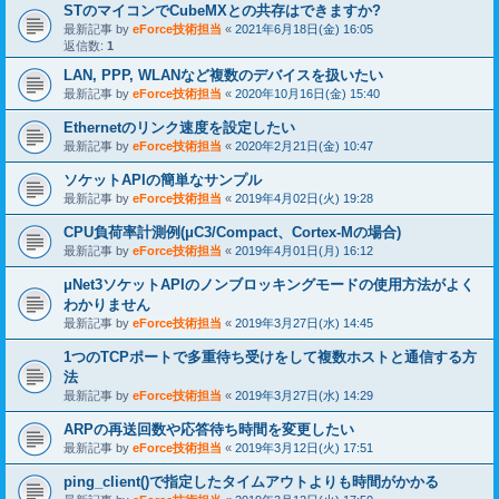
STのマイコンでCubeMXとの共存はできますか?
最新記事 by
eForce技術担当
«
2021年6月18日(金) 16:05
返信数:
1
LAN, PPP, WLANなど複数のデバイスを扱いたい
最新記事 by
eForce技術担当
«
2020年10月16日(金) 15:40
Ethernetのリンク速度を設定したい
最新記事 by
eForce技術担当
«
2020年2月21日(金) 10:47
ソケットAPIの簡単なサンプル
最新記事 by
eForce技術担当
«
2019年4月02日(火) 19:28
CPU負荷率計測例(μC3/Compact、Cortex-Mの場合)
最新記事 by
eForce技術担当
«
2019年4月01日(月) 16:12
μNet3ソケットAPIのノンブロッキングモードの使用方法がよく
わかりません
最新記事 by
eForce技術担当
«
2019年3月27日(水) 14:45
1つのTCPポートで多重待ち受けをして複数ホストと通信する方
法
最新記事 by
eForce技術担当
«
2019年3月27日(水) 14:29
ARPの再送回数や応答待ち時間を変更したい
最新記事 by
eForce技術担当
«
2019年3月12日(火) 17:51
ping_client()で指定したタイムアウトよりも時間がかかる