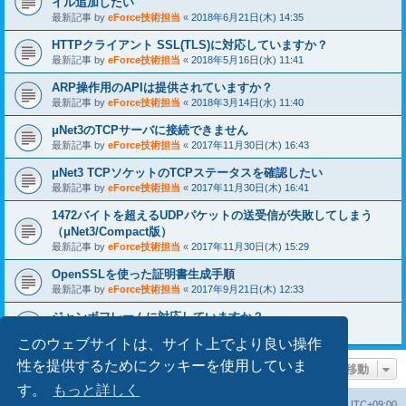
イル追加したい
最新記事 by
eForce技術担当
«
2018年6月21日(木) 14:35
HTTPクライアント SSL(TLS)に対応していますか？
最新記事 by
eForce技術担当
«
2018年5月16日(水) 11:41
ARP操作用のAPIは提供されていますか？
最新記事 by
eForce技術担当
«
2018年3月14日(水) 11:40
μNet3のTCPサーバに接続できません
最新記事 by
eForce技術担当
«
2017年11月30日(木) 16:43
μNet3 TCPソケットのTCPステータスを確認したい
最新記事 by
eForce技術担当
«
2017年11月30日(木) 16:41
1472バイトを超えるUDPパケットの送受信が失敗してしまう
（μNet3/Compact版）
最新記事 by
eForce技術担当
«
2017年11月30日(木) 15:29
OpenSSLを使った証明書生成手順
最新記事 by
eForce技術担当
«
2017年9月21日(木) 12:33
ジャンボフレームに対応していますか？
最新記事 by
eForce技術担当
«
2017年9月06日(水) 22:00
このウェブサイトは、サイト上でより良い操作
性を提供するためにクッキーを使用していま
ページ移動
す。
もっと詳しく
掲示板トップ
掲示板の cookie を消去する
All times are
UTC+09:00