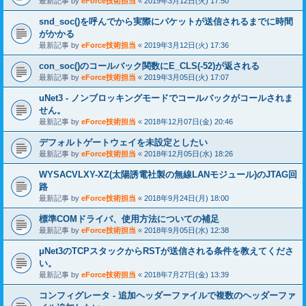
最新記事 by
eForce技術担当
«
2019年3月12日(火) 17:50
snd_soc()を呼んでから実際にパケットが送信されるまでに時間
がかかる
最新記事 by
eForce技術担当
«
2019年3月12日(火) 17:36
con_soc()のコールバック関数にE_CLS(-52)が返される
最新記事 by
eForce技術担当
«
2019年3月05日(火) 17:07
uNet3 - ノンブロッキングモードでコールバックがコールされま
せん。
最新記事 by
eForce技術担当
«
2018年12月07日(金) 20:46
デフォルトゲートウェイを未設定としたい
最新記事 by
eForce技術担当
«
2018年12月05日(水) 18:26
WYSACVLXY-XZ(太陽誘電社製の無線LANモジュール)のJTAG回
路
最新記事 by
eForce技術担当
«
2018年9月24日(月) 18:00
標準COMドライバ、使用方法についての補足
最新記事 by
eForce技術担当
«
2018年9月05日(水) 12:38
μNet3のTCPスタックからRSTが送信される条件を教えてくださ
い。
最新記事 by
eForce技術担当
«
2018年7月27日(金) 13:39
コンフィグレータ - 追加ヘッダーファイルで複数のヘッダーファ