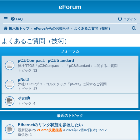
eForum
FAQ
ログイン
検
掲示板トップ
eForceからのお知らせ
よくあるご質問（技術）
索
よくあるご質問（技術）
フォーラム
μC3/Compact、μC3/Standard
弊社RTOS「μC3/Compact」、「μC3/Standard」に関するご質問
トピック:
32
μNet3
弊社TCP/IPプロトコルスタック「μNet3」に関するご質問
トピック:
47
その他
トピック:
4
最近のトピック
Ethernetのリンク状態を参照したい
最新記事 by
eForce技術担当
«
2021年12月02日(木) 15:12
返信数:
1