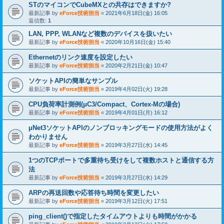
STのマイコンでCubeMXとの共存はできますか?
最新記事 by
eForce技術担当
«
2021年6月18日(金) 16:05
返信数:
1
LAN, PPP, WLANなど複数のデバイスを扱いたい
最新記事 by
eForce技術担当
«
2020年10月16日(金) 15:40
Ethernetのリンク速度を設定したい
最新記事 by
eForce技術担当
«
2020年2月21日(金) 10:47
ソケットAPIの簡単なサンプル
最新記事 by
eForce技術担当
«
2019年4月02日(火) 19:28
CPU負荷率計測例(μC3/Compact、Cortex-Mの場合)
最新記事 by
eForce技術担当
«
2019年4月01日(月) 16:12
μNet3ソケットAPIのノンブロッキングモードの使用方法がよく
わかりません
最新記事 by
eForce技術担当
«
2019年3月27日(水) 14:45
1つのTCPポートで多重待ち受けをして複数ホストと通信する方
法
最新記事 by
eForce技術担当
«
2019年3月27日(水) 14:29
ARPの再送回数や応答待ち時間を変更したい
最新記事 by
eForce技術担当
«
2019年3月12日(火) 17:51
ping_client()で指定したタイムアウトよりも時間がかかる