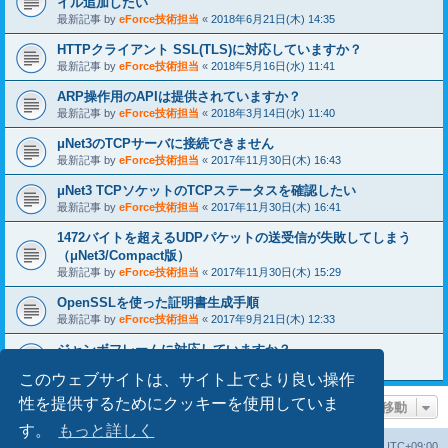
イル追加したい
最新記事 by
eForce技術担当
«
2018年6月21日(木) 14:35
HTTPクライアント SSL(TLS)に対応していますか？
最新記事 by
eForce技術担当
«
2018年5月16日(水) 11:41
ARP操作用のAPIは提供されていますか？
最新記事 by
eForce技術担当
«
2018年3月14日(水) 11:40
μNet3のTCPサーバに接続できません
最新記事 by
eForce技術担当
«
2017年11月30日(木) 16:43
μNet3 TCPソケットのTCPステータスを確認したい
最新記事 by
eForce技術担当
«
2017年11月30日(木) 16:41
1472バイトを超えるUDPパケットの送受信が失敗してしまう
（μNet3/Compact版）
最新記事 by
eForce技術担当
«
2017年11月30日(木) 15:29
OpenSSLを使った証明書生成手順
最新記事 by
eForce技術担当
«
2017年9月21日(木) 12:33
ジャンボフレームに対応していますか？
最新記事 by
eForce技術担当
«
2017年9月06日(水) 22:00
このウェブサイトは、サイト上でより良い操作
性を提供するためにクッキーを使用していま
ページ移動
す。
もっと詳しく
掲示板トップ
掲示板の cookie を消去する
All times are
UTC+09:00