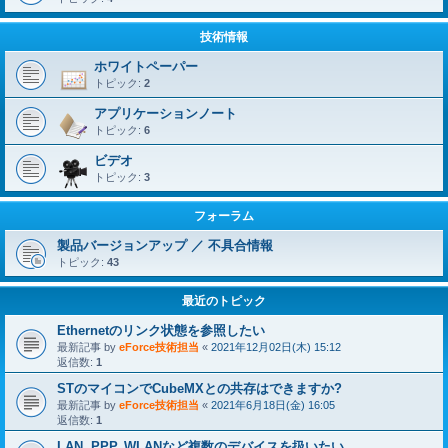
技術情報
ホワイトペーパー
トピック:
2
アプリケーションノート
トピック:
6
ビデオ
トピック:
3
フォーラム
製品バージョンアップ ／ 不具合情報
トピック:
43
最近のトピック
Ethernetのリンク状態を参照したい
最新記事 by
eForce技術担当
«
2021年12月02日(木) 15:12
返信数:
1
STのマイコンでCubeMXとの共存はできますか?
最新記事 by
eForce技術担当
«
2021年6月18日(金) 16:05
返信数:
1
LAN, PPP, WLANなど複数のデバイスを扱いたい