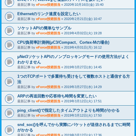
最新記事 by
eForce技術担当
«
2020年10月16日(金) 15:40
Ethernetのリンク速度を設定したい
最新記事 by
eForce技術担当
«
2020年2月21日(金) 10:47
ソケットAPIの簡単なサンプル
最新記事 by
eForce技術担当
«
2019年4月02日(火) 19:28
CPU負荷率計測例(μC3/Compact、Cortex-Mの場合)
最新記事 by
eForce技術担当
«
2019年4月01日(月) 16:12
μNet3ソケットAPIのノンブロッキングモードの使用方法がよく
わかりません
最新記事 by
eForce技術担当
«
2019年3月27日(水) 14:45
1つのTCPポートで多重待ち受けをして複数ホストと通信する方
法
最新記事 by
eForce技術担当
«
2019年3月27日(水) 14:29
ARPの再送回数や応答待ち時間を変更したい
最新記事 by
eForce技術担当
«
2019年3月12日(火) 17:51
ping_client()で指定したタイムアウトよりも時間がかかる
最新記事 by
eForce技術担当
«
2019年3月12日(火) 17:50
snd_soc()を呼んでから実際にパケットが送信されるまでに時間
がかかる
最新記事 by
eForce技術担当
«
2019年3月12日(火) 17:36