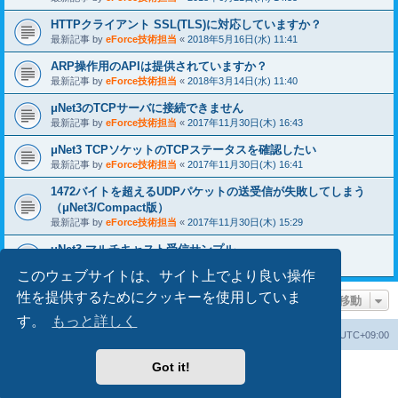
HTTPクライアント SSL(TLS)に対応していますか？
最新記事 by
eForce技術担当
«
2018年5月16日(水) 11:41
ARP操作用のAPIは提供されていますか？
最新記事 by
eForce技術担当
«
2018年3月14日(水) 11:40
μNet3のTCPサーバに接続できません
最新記事 by
eForce技術担当
«
2017年11月30日(木) 16:43
μNet3 TCPソケットのTCPステータスを確認したい
最新記事 by
eForce技術担当
«
2017年11月30日(木) 16:41
1472バイトを超えるUDPパケットの送受信が失敗してしまう
（μNet3/Compact版）
最新記事 by
eForce技術担当
«
2017年11月30日(木) 15:29
uNet3 マルチキャスト受信サンプル
最新記事 by
eForce技術担当
«
2017年10月09日(月) 11:35
このウェブサイトは、サイト上でより良い操作
性を提供するためにクッキーを使用していま
ページ移動
す。
もっと詳しく
掲示板トップ
掲示板の cookie を消去する
All times are
UTC+09:00
Got it!
Powered by
phpBB
® Forum Software © phpBB Limited
Japanese translation principally by ocean