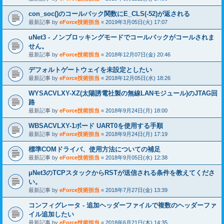
con_soc()のコールバック関数にE_CLS(-52)が返される
最新記事 by
eForce技術担当
«
2019年3月05日(火) 17:07
uNet3 - ノンブロッキングモードでコールバックがコールされま
せん。
最新記事 by
eForce技術担当
«
2018年12月07日(金) 20:46
デフォルトゲートウェイを未設定としたい
最新記事 by
eForce技術担当
«
2018年12月05日(水) 18:26
WYSACVLXY-XZ(太陽誘電社製の無線LANモジュール)のJTAG回
路
最新記事 by
eForce技術担当
«
2018年9月24日(月) 18:00
WBSACVLXY-1ボード UART0を使用する手順
最新記事 by
eForce技術担当
«
2018年9月24日(月) 17:19
標準COMドライバ、使用方法についての補足
最新記事 by
eForce技術担当
«
2018年9月05日(水) 12:38
μNet3のTCPスタックからRSTが送信される条件を教えてくださ
い。
最新記事 by
eForce技術担当
«
2018年7月27日(金) 13:39
コンフィグレータ - 追加ヘッダーファイルで複数のヘッダーファ
イル追加したい
最新記事 by
eForce技術担当
«
2018年6月21日(木) 14:35