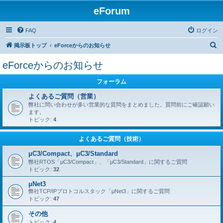
eForum
FAQ
ログイン
検
掲示板トップ
eForceからのお知らせ
索
eForceからのお知らせ
フォーラム
よくあるご質問（営業）
弊社に問い合わせが多い営業的な質問をまとめました。質問前にご確認願い
ます。
トピック:
4
よくあるご質問（技術）
μC3/Compact、μC3/Standard
弊社RTOS「μC3/Compact」、「μC3/Standard」に関するご質問
トピック:
32
μNet3
弊社TCP/IPプロトコルスタック「μNet3」に関するご質問
トピック:
47
その他
トピック:
4