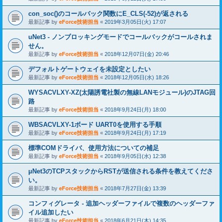
con_soc()のコールバック関数にE_CLS(-52)が返される
最新記事 by
eForce技術担当
«
2019年3月05日(火) 17:07
uNet3 - ノンブロッキングモードでコールバックがコールされま
せん。
最新記事 by
eForce技術担当
«
2018年12月07日(金) 20:46
デフォルトゲートウェイを未設定としたい
最新記事 by
eForce技術担当
«
2018年12月05日(水) 18:26
WYSACVLXY-XZ(太陽誘電社製の無線LANモジュール)のJTAG回
路
最新記事 by
eForce技術担当
«
2018年9月24日(月) 18:00
WBSACVLXY-1ボード UART0を使用する手順
最新記事 by
eForce技術担当
«
2018年9月24日(月) 17:19
標準COMドライバ、使用方法についての補足
最新記事 by
eForce技術担当
«
2018年9月05日(水) 12:38
μNet3のTCPスタックからRSTが送信される条件を教えてくださ
い。
最新記事 by
eForce技術担当
«
2018年7月27日(金) 13:39
コンフィグレータ - 追加ヘッダーファイルで複数のヘッダーファ
イル追加したい
最新記事 by
eForce技術担当
«
2018年6月21日(木) 14:35