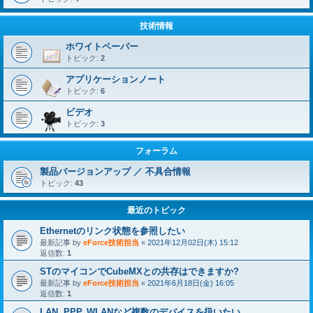
技術情報
ホワイトペーパー
トピック:
2
アプリケーションノート
トピック:
6
ビデオ
トピック:
3
フォーラム
製品バージョンアップ ／ 不具合情報
トピック:
43
最近のトピック
Ethernetのリンク状態を参照したい
最新記事 by
eForce技術担当
«
2021年12月02日(木) 15:12
返信数:
1
STのマイコンでCubeMXとの共存はできますか?
最新記事 by
eForce技術担当
«
2021年6月18日(金) 16:05
返信数:
1
LAN, PPP, WLANなど複数のデバイスを扱いたい