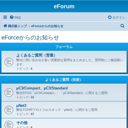
eForum
FAQ
ログイン
検
掲示板トップ
eForceからのお知らせ
索
eForceからのお知らせ
フォーラム
よくあるご質問（営業）
弊社に問い合わせが多い営業的な質問をまとめました。質問前にご確認願い
ます。
トピック:
4
よくあるご質問（技術）
μC3/Compact、μC3/Standard
弊社RTOS「μC3/Compact」、「μC3/Standard」に関するご質問
トピック:
32
μNet3
弊社TCP/IPプロトコルスタック「μNet3」に関するご質問
トピック:
47
その他
トピック:
4