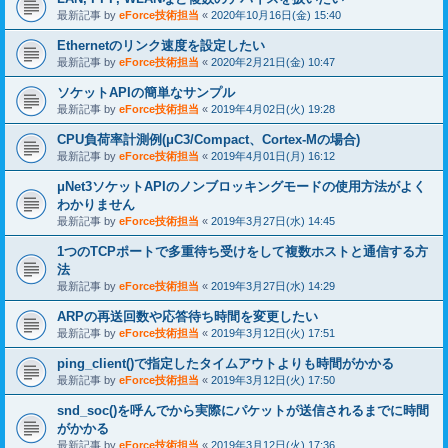
最新記事 by
eForce技術担当
«
2020年10月16日(金) 15:40
Ethernetのリンク速度を設定したい
最新記事 by
eForce技術担当
«
2020年2月21日(金) 10:47
ソケットAPIの簡単なサンプル
最新記事 by
eForce技術担当
«
2019年4月02日(火) 19:28
CPU負荷率計測例(μC3/Compact、Cortex-Mの場合)
最新記事 by
eForce技術担当
«
2019年4月01日(月) 16:12
μNet3ソケットAPIのノンブロッキングモードの使用方法がよく
わかりません
最新記事 by
eForce技術担当
«
2019年3月27日(水) 14:45
1つのTCPポートで多重待ち受けをして複数ホストと通信する方
法
最新記事 by
eForce技術担当
«
2019年3月27日(水) 14:29
ARPの再送回数や応答待ち時間を変更したい
最新記事 by
eForce技術担当
«
2019年3月12日(火) 17:51
ping_client()で指定したタイムアウトよりも時間がかかる
最新記事 by
eForce技術担当
«
2019年3月12日(火) 17:50
snd_soc()を呼んでから実際にパケットが送信されるまでに時間
がかかる
最新記事 by
eForce技術担当
«
2019年3月12日(火) 17:36