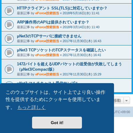
HTTPクライアント SSL(TLS)に対応していますか？
最新記事 by
eForce技術担当
«
2018年5月16日(水) 11:41
ARP操作用のAPIは提供されていますか？
最新記事 by
eForce技術担当
«
2018年3月14日(水) 11:40
μNet3のTCPサーバに接続できません
最新記事 by
eForce技術担当
«
2017年11月30日(木) 16:43
μNet3 TCPソケットのTCPステータスを確認したい
最新記事 by
eForce技術担当
«
2017年11月30日(木) 16:41
1472バイトを超えるUDPパケットの送受信が失敗してしまう
（μNet3/Compact版）
最新記事 by
eForce技術担当
«
2017年11月30日(木) 15:29
uNet3 マルチキャスト受信サンプル
最新記事 by
eForce技術担当
«
2017年10月09日(月) 11:35
このウェブサイトは、サイト上でより良い操作
性を提供するためにクッキーを使用していま
ページ移動
す。
もっと詳しく
掲示板トップ
掲示板の cookie を消去する
All times are
UTC+09:00
Got it!
Powered by
phpBB
® Forum Software © phpBB Limited
Japanese translation principally by ocean