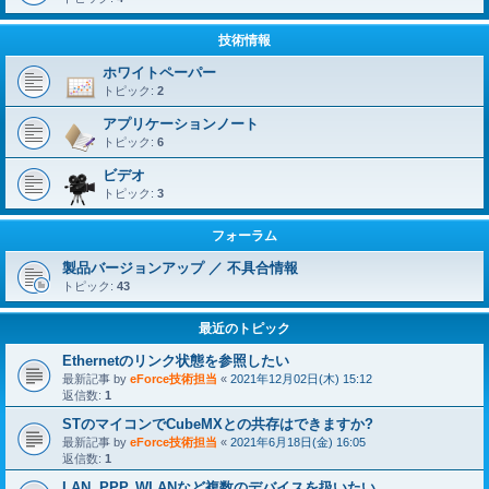
技術情報
ホワイトペーパー
トピック:
2
アプリケーションノート
トピック:
6
ビデオ
トピック:
3
フォーラム
製品バージョンアップ ／ 不具合情報
トピック:
43
最近のトピック
Ethernetのリンク状態を参照したい
最新記事 by
eForce技術担当
«
2021年12月02日(木) 15:12
返信数:
1
STのマイコンでCubeMXとの共存はできますか?
最新記事 by
eForce技術担当
«
2021年6月18日(金) 16:05
返信数:
1
LAN, PPP, WLANなど複数のデバイスを扱いたい