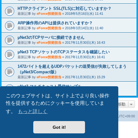
HTTPクライアント SSL(TLS)に対応していますか？
最新記事 by
eForce技術担当
«
2018年5月16日(水) 11:41
ARP操作用のAPIは提供されていますか？
最新記事 by
eForce技術担当
«
2018年3月14日(水) 11:40
μNet3のTCPサーバに接続できません
最新記事 by
eForce技術担当
«
2017年11月30日(木) 16:43
μNet3 TCPソケットのTCPステータスを確認したい
最新記事 by
eForce技術担当
«
2017年11月30日(木) 16:41
1472バイトを超えるUDPパケットの送受信が失敗してしまう
（μNet3/Compact版）
最新記事 by
eForce技術担当
«
2017年11月30日(木) 15:29
uNet3 マルチキャスト受信サンプル
最新記事 by
eForce技術担当
«
2017年10月09日(月) 11:35
このウェブサイトは、サイト上でより良い操作
性を提供するためにクッキーを使用していま
ページ移動
す。
もっと詳しく
掲示板トップ
掲示板の cookie を消去する
All times are
UTC+09:00
Got it!
Powered by
phpBB
® Forum Software © phpBB Limited
Japanese translation principally by ocean