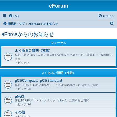
eForum
FAQ
ログイン
検
掲示板トップ
eForceからのお知らせ
索
eForceからのお知らせ
フォーラム
よくあるご質問（営業）
弊社に問い合わせが多い営業的な質問をまとめました。質問前にご確認願い
ます。
トピック:
4
よくあるご質問（技術）
μC3/Compact、μC3/Standard
弊社RTOS「μC3/Compact」、「μC3/Standard」に関するご質問
トピック:
32
μNet3
弊社TCP/IPプロトコルスタック「μNet3」に関するご質問
トピック:
47
その他
トピック:
4