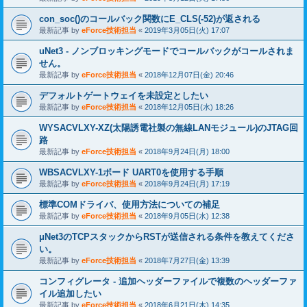
con_soc()のコールバック関数にE_CLS(-52)が返される
最新記事 by
eForce技術担当
«
2019年3月05日(火) 17:07
uNet3 - ノンブロッキングモードでコールバックがコールされま
せん。
最新記事 by
eForce技術担当
«
2018年12月07日(金) 20:46
デフォルトゲートウェイを未設定としたい
最新記事 by
eForce技術担当
«
2018年12月05日(水) 18:26
WYSACVLXY-XZ(太陽誘電社製の無線LANモジュール)のJTAG回
路
最新記事 by
eForce技術担当
«
2018年9月24日(月) 18:00
WBSACVLXY-1ボード UART0を使用する手順
最新記事 by
eForce技術担当
«
2018年9月24日(月) 17:19
標準COMドライバ、使用方法についての補足
最新記事 by
eForce技術担当
«
2018年9月05日(水) 12:38
μNet3のTCPスタックからRSTが送信される条件を教えてくださ
い。
最新記事 by
eForce技術担当
«
2018年7月27日(金) 13:39
コンフィグレータ - 追加ヘッダーファイルで複数のヘッダーファ
イル追加したい
最新記事 by
eForce技術担当
«
2018年6月21日(木) 14:35