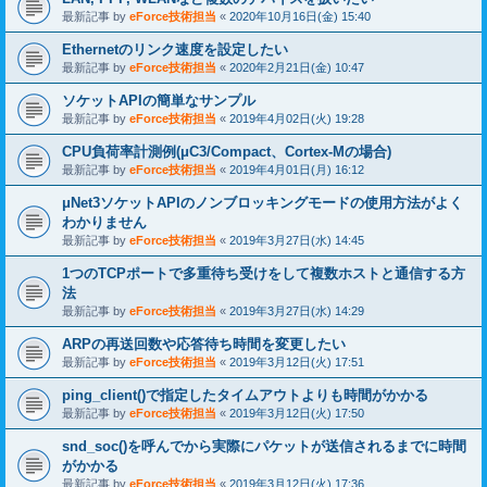
最新記事 by
eForce技術担当
«
2020年10月16日(金) 15:40
Ethernetのリンク速度を設定したい
最新記事 by
eForce技術担当
«
2020年2月21日(金) 10:47
ソケットAPIの簡単なサンプル
最新記事 by
eForce技術担当
«
2019年4月02日(火) 19:28
CPU負荷率計測例(μC3/Compact、Cortex-Mの場合)
最新記事 by
eForce技術担当
«
2019年4月01日(月) 16:12
μNet3ソケットAPIのノンブロッキングモードの使用方法がよく
わかりません
最新記事 by
eForce技術担当
«
2019年3月27日(水) 14:45
1つのTCPポートで多重待ち受けをして複数ホストと通信する方
法
最新記事 by
eForce技術担当
«
2019年3月27日(水) 14:29
ARPの再送回数や応答待ち時間を変更したい
最新記事 by
eForce技術担当
«
2019年3月12日(火) 17:51
ping_client()で指定したタイムアウトよりも時間がかかる
最新記事 by
eForce技術担当
«
2019年3月12日(火) 17:50
snd_soc()を呼んでから実際にパケットが送信されるまでに時間
がかかる
最新記事 by
eForce技術担当
«
2019年3月12日(火) 17:36