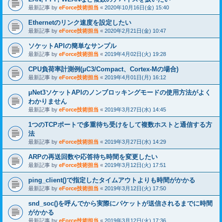
最新記事 by
eForce技術担当
«
2020年10月16日(金) 15:40
Ethernetのリンク速度を設定したい
最新記事 by
eForce技術担当
«
2020年2月21日(金) 10:47
ソケットAPIの簡単なサンプル
最新記事 by
eForce技術担当
«
2019年4月02日(火) 19:28
CPU負荷率計測例(μC3/Compact、Cortex-Mの場合)
最新記事 by
eForce技術担当
«
2019年4月01日(月) 16:12
μNet3ソケットAPIのノンブロッキングモードの使用方法がよく
わかりません
最新記事 by
eForce技術担当
«
2019年3月27日(水) 14:45
1つのTCPポートで多重待ち受けをして複数ホストと通信する方
法
最新記事 by
eForce技術担当
«
2019年3月27日(水) 14:29
ARPの再送回数や応答待ち時間を変更したい
最新記事 by
eForce技術担当
«
2019年3月12日(火) 17:51
ping_client()で指定したタイムアウトよりも時間がかかる
最新記事 by
eForce技術担当
«
2019年3月12日(火) 17:50
snd_soc()を呼んでから実際にパケットが送信されるまでに時間
がかかる
最新記事 by
eForce技術担当
«
2019年3月12日(火) 17:36