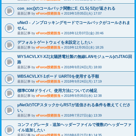
con_soc()のコールバック関数にE_CLS(-52)が返される
最新記事 by
eForce技術担当
«
2019年3月05日(火) 17:07
uNet3 - ノンブロッキングモードでコールバックがコールされま
せん。
最新記事 by
eForce技術担当
«
2018年12月07日(金) 20:46
デフォルトゲートウェイを未設定としたい
最新記事 by
eForce技術担当
«
2018年12月05日(水) 18:26
WYSACVLXY-XZ(太陽誘電社製の無線LANモジュール)のJTAG回
路
最新記事 by
eForce技術担当
«
2018年9月24日(月) 18:00
WBSACVLXY-1ボード UART0を使用する手順
最新記事 by
eForce技術担当
«
2018年9月24日(月) 17:19
標準COMドライバ、使用方法についての補足
最新記事 by
eForce技術担当
«
2018年9月05日(水) 12:38
μNet3のTCPスタックからRSTが送信される条件を教えてくださ
い。
最新記事 by
eForce技術担当
«
2018年7月27日(金) 13:39
コンフィグレータ - 追加ヘッダーファイルで複数のヘッダーファ
イル追加したい
最新記事 by
eForce技術担当
«
2018年6月21日(木) 14:35