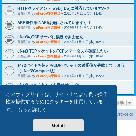
HTTPクライアント SSL(TLS)に対応していますか？
最新記事 by
eForce技術担当
«
2018年5月16日(水) 11:41
ARP操作用のAPIは提供されていますか？
最新記事 by
eForce技術担当
«
2018年3月14日(水) 11:40
μNet3のTCPサーバに接続できません
最新記事 by
eForce技術担当
«
2017年11月30日(木) 16:43
μNet3 TCPソケットのTCPステータスを確認したい
最新記事 by
eForce技術担当
«
2017年11月30日(木) 16:41
1472バイトを超えるUDPパケットの送受信が失敗してしまう
（μNet3/Compact版）
最新記事 by
eForce技術担当
«
2017年11月30日(木) 15:29
uNet3 マルチキャスト受信サンプル
最新記事 by
eForce技術担当
«
2017年10月09日(月) 11:35
このウェブサイトは、サイト上でより良い操作
性を提供するためにクッキーを使用していま
ページ移動
す。
もっと詳しく
掲示板トップ
掲示板の cookie を消去する
All times are
UTC+09:00
Got it!
Powered by
phpBB
® Forum Software © phpBB Limited
Japanese translation principally by ocean