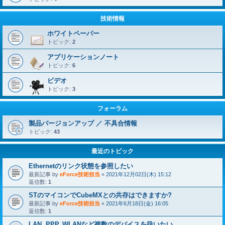
技術情報
ホワイトペーパー
トピック:
2
アプリケーションノート
トピック:
6
ビデオ
トピック:
3
フォーラム
製品バージョンアップ ／ 不具合情報
トピック:
43
最近のトピック
Ethernetのリンク状態を参照したい
最新記事 by
eForce技術担当
«
2021年12月02日(木) 15:12
返信数:
1
STのマイコンでCubeMXとの共存はできますか?
最新記事 by
eForce技術担当
«
2021年6月18日(金) 16:05
返信数:
1
LAN, PPP, WLANなど複数のデバイスを扱いたい