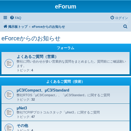
eForum
FAQ
ログイン
検
掲示板トップ
eForceからのお知らせ
索
eForceからのお知らせ
フォーラム
よくあるご質問（営業）
弊社に問い合わせが多い営業的な質問をまとめました。質問前にご確認願い
ます。
トピック:
4
よくあるご質問（技術）
μC3/Compact、μC3/Standard
弊社RTOS「μC3/Compact」、「μC3/Standard」に関するご質問
トピック:
32
μNet3
弊社TCP/IPプロトコルスタック「μNet3」に関するご質問
トピック:
47
その他
トピック:
4