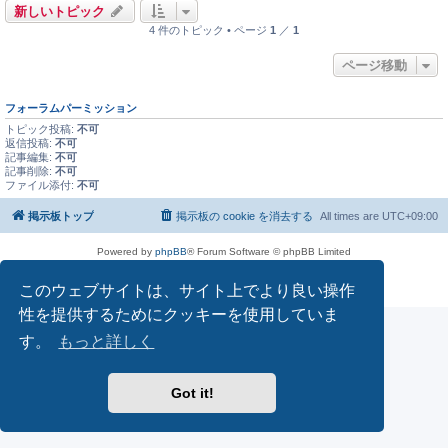
新しいトピック
4 件のトピック • ページ
1
／
1
ページ移動
フォーラムパーミッション
トピック投稿:
不可
返信投稿:
不可
記事編集:
不可
記事削除:
不可
ファイル添付:
不可
掲示板トップ
掲示板の cookie を消去する
All times are
UTC+09:00
Powered by
phpBB
® Forum Software © phpBB Limited
Japanese translation principally by ocean
プライバシーについて
|
利用規約
このウェブサイトは、サイト上でより良い操作
性を提供するためにクッキーを使用していま
す。
もっと詳しく
Got it!