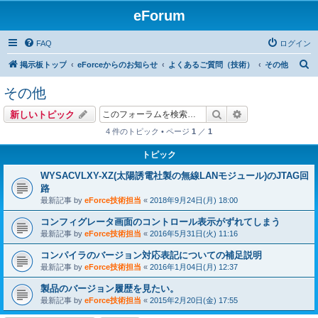
eForum
FAQ
ログイン
検
掲示板トップ
eForceからのお知らせ
よくあるご質問（技術）
その他
索
その他
検索
詳細検索
新しいトピック
4 件のトピック • ページ
1
／
1
トピック
WYSACVLXY-XZ(太陽誘電社製の無線LANモジュール)のJTAG回
路
最新記事 by
eForce技術担当
«
2018年9月24日(月) 18:00
コンフィグレータ画面のコントロール表示がずれてしまう
最新記事 by
eForce技術担当
«
2016年5月31日(火) 11:16
コンパイラのバージョン対応表記についての補足説明
最新記事 by
eForce技術担当
«
2016年1月04日(月) 12:37
製品のバージョン履歴を見たい。
最新記事 by
eForce技術担当
«
2015年2月20日(金) 17:55