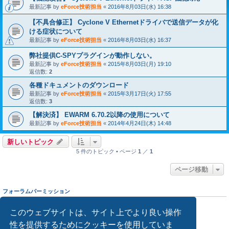
最新記事 by
eForce技術担当
«
2016年8月03日(水) 16:38
【不具合修正】 Cyclone V Ethernetドライバで送信データが化
ける症状について
最新記事 by
eForce技術担当
«
2016年8月03日(水) 16:37
弊社提供C-SPYプラグインが動作しない。
最新記事 by
eForce技術担当
«
2015年8月03日(月) 19:10
返信数:
2
各種ドキュメントのダウンロード
最新記事 by
eForce技術担当
«
2015年3月17日(火) 17:55
返信数:
3
【解決済】 EWARM 6.70.2以降の使用について
最新記事 by
eForce技術担当
«
2014年4月24日(木) 14:48
新しいトピック
5 件のトピック • ページ
1
／
1
ページ移動
フォーラムパーミッション
トピック投稿:
不可
返信投稿:
不可
このウェブサイトは、サイト上でより良い操作
記事編集:
不可
性を提供するためにクッキーを使用していま
記事削除:
不可