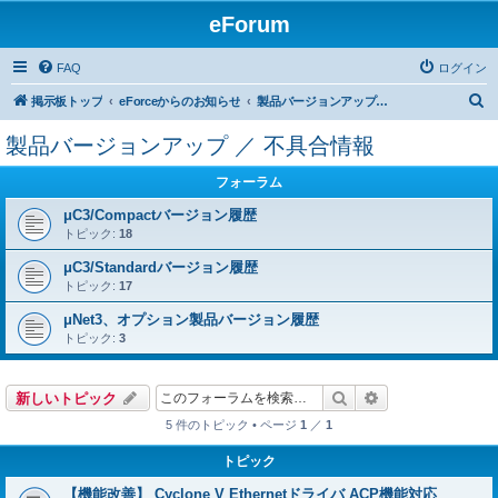
eForum
FAQ
ログイン
検
掲示板トップ
eForceからのお知らせ
製品バージョンアップ ／ 不具合情報
索
製品バージョンアップ ／ 不具合情報
フォーラム
μC3/Compactバージョン履歴
トピック:
18
μC3/Standardバージョン履歴
トピック:
17
μNet3、オプション製品バージョン履歴
トピック:
3
検索
詳細検索
新しいトピック
5 件のトピック • ページ
1
／
1
トピック
【機能改善】 Cyclone V Ethernetドライバ ACP機能対応