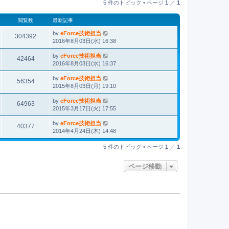
5 件のトピック • ページ
1
／
1
閲覧数
最新記事
by
eForce技術担当
304392
2016年8月03日(水) 16:38
by
eForce技術担当
42464
2016年8月03日(水) 16:37
by
eForce技術担当
56354
2015年8月03日(月) 19:10
by
eForce技術担当
64963
2015年3月17日(火) 17:55
by
eForce技術担当
40377
2014年4月24日(木) 14:48
5 件のトピック • ページ
1
／
1
ページ移動