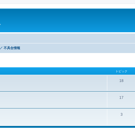
ム
／ 不具合情報
トピック
18
17
3