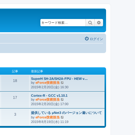
検索
詳細検索
ログイン
記事
最新記事
SuperH SH-2A/SH2A-FPU - HEW v…
18
by
eForce技術担当
最
2015年2月20日(金) 16:30
新
記
Cortex-R - GCC v1.10.1
事
17
by
eForce技術担当
最
2015年2月20日(金) 17:00
新
記
提供している μNet3 のバージョン違いについて
事
3
by
eForce技術担当
最
2015年8月19日(水) 11:19
新
記
事