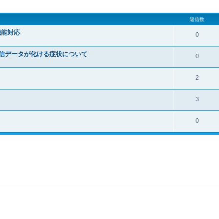
細検索
返信数
P機能対応
0
イバで送信データが化ける症状について
0
2
3
0