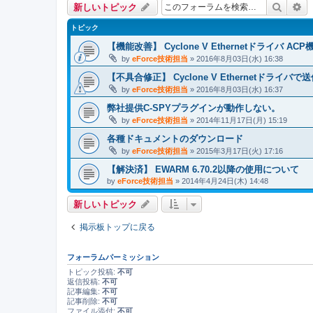
検索
詳
新しいトピック
トピック
【機能改善】 Cyclone V Ethernetドライバ AC
by
eForce技術担当
» 2016年8月03日(水) 16:38
【不具合修正】 Cyclone V Ethernetドラ
by
eForce技術担当
» 2016年8月03日(水) 16:37
弊社提供C-SPYプラグインが動作しない。
by
eForce技術担当
» 2014年11月17日(月) 15:19
各種ドキュメントのダウンロード
by
eForce技術担当
» 2015年3月17日(火) 17:16
【解決済】 EWARM 6.70.2以降の使用について
by
eForce技術担当
» 2014年4月24日(木) 14:48
新しいトピック
掲示板トップに戻る
フォーラムパーミッション
トピック投稿:
不可
返信投稿:
不可
記事編集:
不可
記事削除:
不可
ファイル添付:
不可