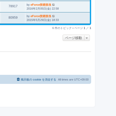
by
eForce技術担当
78917
2016年2月05日(金) 22:58
by
eForce技術担当
80959
2015年5月29日(金) 18:33
6 件のトピック • ページ
1
／
1
ページ移動
掲示板の cookie を消去する
All times are
UTC+09:00