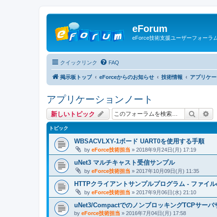
eForum
eForce技術支援ユーザーフォーラ
クイックリンク
FAQ
掲示板トップ
eForceからのお知らせ
技術情報
アプリケー
アプリケーションノート
検索
詳
新しいトピック
トピック
WBSACVLXY-1ボード UART0を使用する手順
by
eForce技術担当
» 2018年9月24日(月) 17:19
uNet3 マルチキャスト受信サンプル
by
eForce技術担当
» 2017年10月09日(月) 11:35
HTTPクライアントサンプルプログラム - ファイ
by
eForce技術担当
» 2017年9月06日(水) 21:10
uNet3/CompactでのノンブロッキングTCPサーバサ
by
eForce技術担当
» 2016年7月04日(月) 17:58