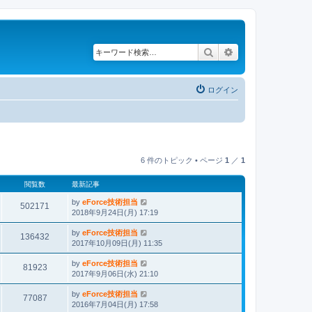
検索
詳細検索
ログイン
6 件のトピック • ページ
1
／
1
閲覧数
最新記事
by
eForce技術担当
502171
2018年9月24日(月) 17:19
by
eForce技術担当
136432
2017年10月09日(月) 11:35
by
eForce技術担当
81923
2017年9月06日(水) 21:10
by
eForce技術担当
77087
2016年7月04日(月) 17:58