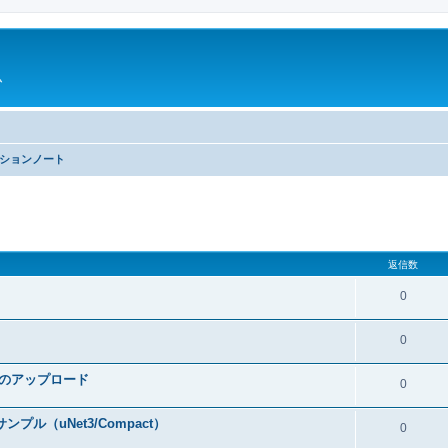
ム
ションノート
細検索
返信数
0
0
ルのアップロード
0
ンプル（uNet3/Compact）
0