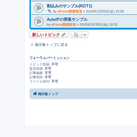
割込みのサンプル(RZ/T1)
by
eForce技術担当
» 2016年2月05日(金) 22:58
AutoIPの実装サンプル
by
eForce技術担当
» 2015年5月29日(金) 18:33
新しいトピック
掲示板トップに戻る
フォーラムパーミッション
トピック投稿:
不可
返信投稿:
不可
記事編集:
不可
記事削除:
不可
ファイル添付:
不可
掲示板トップ