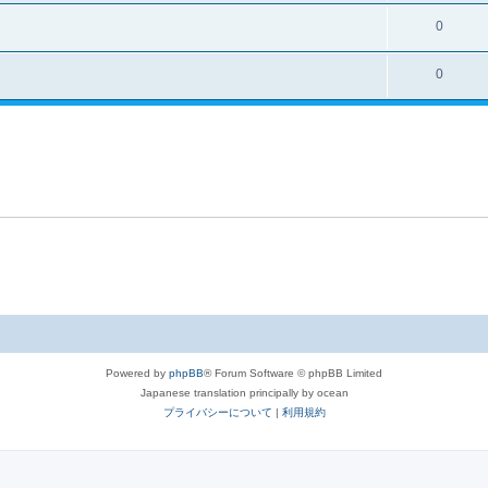
0
0
Powered by
phpBB
® Forum Software © phpBB Limited
Japanese translation principally by ocean
プライバシーについて
|
利用規約