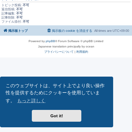
トピック投稿:
不可
返信投稿:
不可
記事編集:
不可
記事削除:
不可
ファイル添付:
不可
掲示板トップ
掲示板の cookie を消去する
All times are
UTC+09:00
Powered by
phpBB
® Forum Software © phpBB Limited
Japanese translation principally by ocean
プライバシーについて
|
利用規約
このウェブサイトは、サイト上でより良い操作
性を提供するためにクッキーを使用していま
す。
もっと詳しく
Got it!