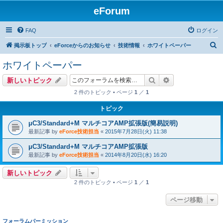
eForum
FAQ
ログイン
検
掲示板トップ
eForceからのお知らせ
技術情報
ホワイトペーパー
索
ホワイトペーパー
検索
詳細検索
新しいトピック
2 件のトピック • ページ
1
／
1
トピック
μC3/Standard+M マルチコアAMP拡張版(簡易説明)
最新記事 by
eForce技術担当
«
2015年7月28日(火) 11:38
μC3/Standard+M マルチコアAMP拡張版
最新記事 by
eForce技術担当
«
2014年8月20日(水) 16:20
新しいトピック
2 件のトピック • ページ
1
／
1
ページ移動
フォーラムパーミッション