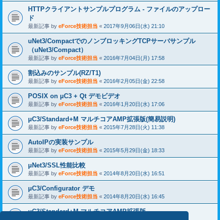
HTTPクライアントサンプルプログラム - ファイルのアップロー
ド
最新記事 by
eForce技術担当
«
2017年9月06日(水) 21:10
uNet3/CompactでのノンブロッキングTCPサーバサンプル
（uNet3/Compact）
最新記事 by
eForce技術担当
«
2016年7月04日(月) 17:58
割込みのサンプル(RZ/T1)
最新記事 by
eForce技術担当
«
2016年2月05日(金) 22:58
POSIX on μC3 + Qt デモビデオ
最新記事 by
eForce技術担当
«
2016年1月20日(水) 17:06
μC3/Standard+M マルチコアAMP拡張版(簡易説明)
最新記事 by
eForce技術担当
«
2015年7月28日(火) 11:38
AutoIPの実装サンプル
最新記事 by
eForce技術担当
«
2015年5月29日(金) 18:33
μNet3/SSL性能比較
最新記事 by
eForce技術担当
«
2014年8月20日(水) 16:51
μC3/Configurator デモ
最新記事 by
eForce技術担当
«
2014年8月20日(水) 16:45
μC3/Standard+M マルチコアAMP拡張版
最新記事 by
eForce技術担当
«
2014年8月20日(水) 16:20