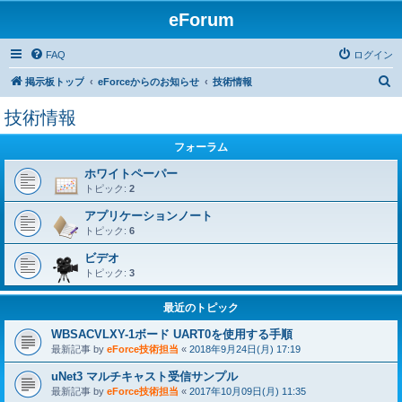
eForum
FAQ
ログイン
検
掲示板トップ
eForceからのお知らせ
技術情報
索
技術情報
フォーラム
ホワイトペーパー
トピック:
2
アプリケーションノート
トピック:
6
ビデオ
トピック:
3
最近のトピック
WBSACVLXY-1ボード UART0を使用する手順
最新記事 by
eForce技術担当
«
2018年9月24日(月) 17:19
uNet3 マルチキャスト受信サンプル
最新記事 by
eForce技術担当
«
2017年10月09日(月) 11:35