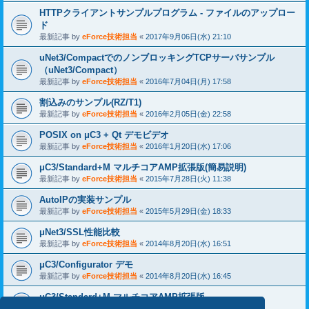
HTTPクライアントサンプルプログラム - ファイルのアップロー
ド
最新記事 by
eForce技術担当
«
2017年9月06日(水) 21:10
uNet3/CompactでのノンブロッキングTCPサーバサンプル
（uNet3/Compact）
最新記事 by
eForce技術担当
«
2016年7月04日(月) 17:58
割込みのサンプル(RZ/T1)
最新記事 by
eForce技術担当
«
2016年2月05日(金) 22:58
POSIX on μC3 + Qt デモビデオ
最新記事 by
eForce技術担当
«
2016年1月20日(水) 17:06
μC3/Standard+M マルチコアAMP拡張版(簡易説明)
最新記事 by
eForce技術担当
«
2015年7月28日(火) 11:38
AutoIPの実装サンプル
最新記事 by
eForce技術担当
«
2015年5月29日(金) 18:33
μNet3/SSL性能比較
最新記事 by
eForce技術担当
«
2014年8月20日(水) 16:51
μC3/Configurator デモ
最新記事 by
eForce技術担当
«
2014年8月20日(水) 16:45
μC3/Standard+M マルチコアAMP拡張版
最新記事 by
eForce技術担当
«
2014年8月20日(水) 16:20