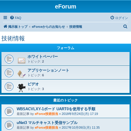
eForum
FAQ
ログイン
検
掲示板トップ
eForceからのお知らせ
技術情報
索
技術情報
フォーラム
ホワイトペーパー
トピック:
2
アプリケーションノート
トピック:
6
ビデオ
トピック:
3
最近のトピック
WBSACVLXY-1ボード UART0を使用する手順
最新記事 by
eForce技術担当
«
2018年9月24日(月) 17:19
uNet3 マルチキャスト受信サンプル
最新記事 by
eForce技術担当
«
2017年10月09日(月) 11:35