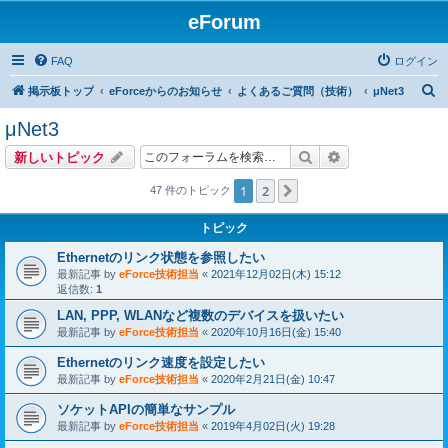
eForum
FAQ
ログイン
検
掲示板トップ
eForceからのお知らせ
よくあるご質問（技術）
μNet3
索
μNet3
検索
詳細検索
新しいトピック
1
2
次へ
47 件のトピック
トピック
Ethernetのリンク状態を参照したい
最新記事 by
eForce技術担当
«
2021年12月02日(木) 15:12
返信数:
1
LAN, PPP, WLANなど複数のデバイスを扱いたい
最新記事 by
eForce技術担当
«
2020年10月16日(金) 15:40
Ethernetのリンク速度を設定したい
最新記事 by
eForce技術担当
«
2020年2月21日(金) 10:47
ソケットAPIの簡単なサンプル
最新記事 by
eForce技術担当
«
2019年4月02日(火) 19:28