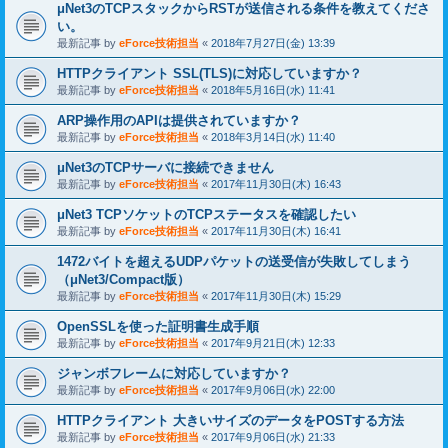
μNet3のTCPスタックからRSTが送信される条件を教えてくださ
い。
最新記事 by
eForce技術担当
«
2018年7月27日(金) 13:39
HTTPクライアント SSL(TLS)に対応していますか？
最新記事 by
eForce技術担当
«
2018年5月16日(水) 11:41
ARP操作用のAPIは提供されていますか？
最新記事 by
eForce技術担当
«
2018年3月14日(水) 11:40
μNet3のTCPサーバに接続できません
最新記事 by
eForce技術担当
«
2017年11月30日(木) 16:43
μNet3 TCPソケットのTCPステータスを確認したい
最新記事 by
eForce技術担当
«
2017年11月30日(木) 16:41
1472バイトを超えるUDPパケットの送受信が失敗してしまう
（μNet3/Compact版）
最新記事 by
eForce技術担当
«
2017年11月30日(木) 15:29
OpenSSLを使った証明書生成手順
最新記事 by
eForce技術担当
«
2017年9月21日(木) 12:33
ジャンボフレームに対応していますか？
最新記事 by
eForce技術担当
«
2017年9月06日(水) 22:00
HTTPクライアント 大きいサイズのデータをPOSTする方法
最新記事 by
eForce技術担当
«
2017年9月06日(水) 21:33