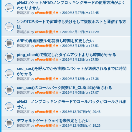
μNet3ソケットAPIのノンブロッキングモードの使用方法がよく
わかりません
最新記事 by
eForce技術担当
«
2019年3月27日(水) 14:45
1つのTCPポートで多重待ち受けをして複数ホストと通信する方
法
最新記事 by
eForce技術担当
«
2019年3月27日(水) 14:29
ARPの再送回数や応答待ち時間を変更したい
最新記事 by
eForce技術担当
«
2019年3月12日(火) 17:51
ping_client()で指定したタイムアウトよりも時間がかかる
最新記事 by
eForce技術担当
«
2019年3月12日(火) 17:50
snd_soc()を呼んでから実際にパケットが送信されるまでに時間
がかかる
最新記事 by
eForce技術担当
«
2019年3月12日(火) 17:36
con_soc()のコールバック関数にE_CLS(-52)が返される
最新記事 by
eForce技術担当
«
2019年3月05日(火) 17:07
uNet3 - ノンブロッキングモードでコールバックがコールされま
せん。
最新記事 by
eForce技術担当
«
2018年12月07日(金) 20:46
デフォルトゲートウェイを未設定としたい
最新記事 by
eForce技術担当
«
2018年12月05日(水) 18:26