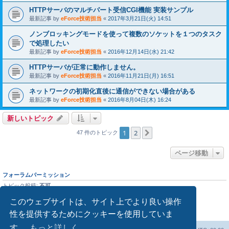
HTTPサーバのマルチパート受信CGI機能 実装サンプル
最新記事 by
eForce技術担当
«
2017年3月21日(火) 14:51
ノンブロッキングモードを使って複数のソケットを１つのタスク
で処理したい
最新記事 by
eForce技術担当
«
2016年12月14日(水) 21:42
HTTPサーバが正常に動作しません。
最新記事 by
eForce技術担当
«
2016年11月21日(月) 16:51
ネットワークの初期化直後に通信ができない場合がある
最新記事 by
eForce技術担当
«
2016年8月04日(木) 16:24
新しいトピック
1
2
次へ
47 件のトピック
ページ移動
フォーラムパーミッション
トピック投稿:
不可
返信投稿:
不可
記事編集:
不可
このウェブサイトは、サイト上でより良い操作
記事削除:
不可
性を提供するためにクッキーを使用していま
ファイル添付:
不可
す。
もっと詳しく