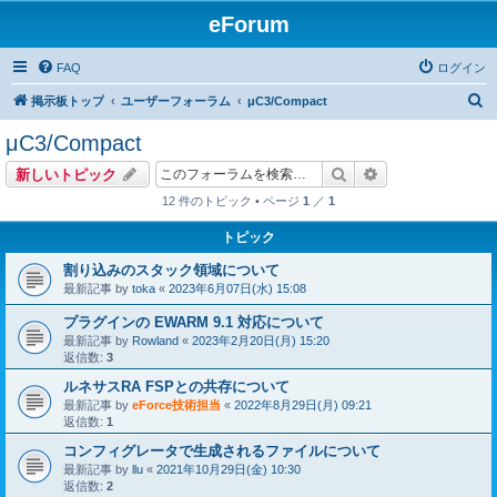
eForum
FAQ
ログイン
検
掲示板トップ
ユーザーフォーラム
μC3/Compact
索
μC3/Compact
検索
詳細検索
新しいトピック
12 件のトピック • ページ
1
／
1
トピック
割り込みのスタック領域について
最新記事 by
toka
«
2023年6月07日(水) 15:08
プラグインの EWARM 9.1 対応について
最新記事 by
Rowland
«
2023年2月20日(月) 15:20
返信数:
3
ルネサスRA FSPとの共存について
最新記事 by
eForce技術担当
«
2022年8月29日(月) 09:21
返信数:
1
コンフィグレータで生成されるファイルについて
最新記事 by
llu
«
2021年10月29日(金) 10:30
返信数:
2