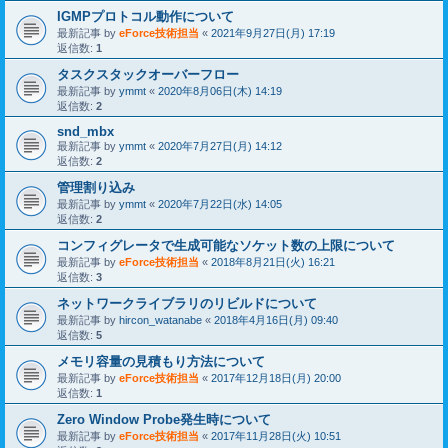
IGMPプロトコル動作について
最新記事 by
eForce技術担当
«
2021年9月27日(月) 17:19
返信数:
1
タスクスタックオーバーフロー
最新記事 by
ymmt
«
2020年8月06日(木) 14:19
返信数:
2
snd_mbx
最新記事 by
ymmt
«
2020年7月27日(月) 14:12
返信数:
2
管理割り込み
最新記事 by
ymmt
«
2020年7月22日(水) 14:05
返信数:
2
コンフィグレータで生成可能なソケット数の上限について
最新記事 by
eForce技術担当
«
2018年8月21日(火) 16:21
返信数:
3
ネットワークライブラリのリビルドについて
最新記事 by
hircon_watanabe
«
2018年4月16日(月) 09:40
返信数:
5
メモリ容量の見積もり方法について
最新記事 by
eForce技術担当
«
2017年12月18日(月) 20:00
返信数:
1
Zero Window Probe発生時について
最新記事 by
eForce技術担当
«
2017年11月28日(火) 10:51