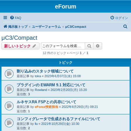
eForum
FAQ
ログイン
検
掲示板トップ
ユーザーフォーラム
μC3/Compact
索
μC3/Compact
検索
詳細検索
新しいトピック
12 件のトピック • ページ
1
／
1
トピック
割り込みのスタック領域について
最新記事 by
toka
«
2023年6月07日(水) 15:08
プラグインの EWARM 9.1 対応について
最新記事 by
Rowland
«
2023年2月20日(月) 15:20
返信数:
3
ルネサスRA FSPとの共存について
最新記事 by
eForce技術担当
«
2022年8月29日(月) 09:21
返信数:
1
コンフィグレータで生成されるファイルについて
最新記事 by
llu
«
2021年10月29日(金) 10:30
返信数:
2