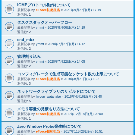
IGMPプロトコル動作について
最新記事 by
eForce技術担当
«
2021年9月27日(月) 17:19
返信数:
1
タスクスタックオーバーフロー
最新記事 by
ymmt
«
2020年8月06日(木) 14:19
返信数:
2
snd_mbx
最新記事 by
ymmt
«
2020年7月27日(月) 14:12
返信数:
2
管理割り込み
最新記事 by
ymmt
«
2020年7月22日(水) 14:05
返信数:
2
コンフィグレータで生成可能なソケット数の上限について
最新記事 by
eForce技術担当
«
2018年8月21日(火) 16:21
返信数:
3
ネットワークライブラリのリビルドについて
最新記事 by
hircon_watanabe
«
2018年4月16日(月) 09:40
返信数:
5
メモリ容量の見積もり方法について
最新記事 by
eForce技術担当
«
2017年12月18日(月) 20:00
返信数:
1
Zero Window Probe発生時について
最新記事 by
eForce技術担当
«
2017年11月28日(火) 10:51