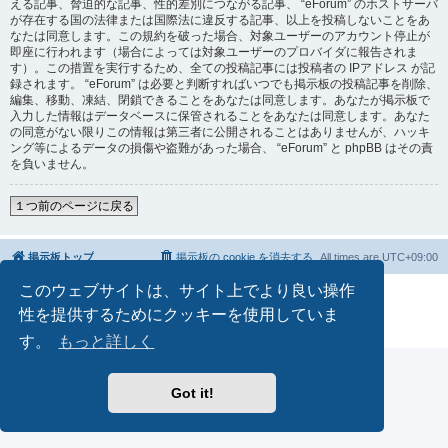
える記事、脅迫的な記事、性的差別につながる記事、 “eForum” のホストサーバ
が存在する国の法律または国際法に違反する記事、以上を投稿しないことをあ
なたは同意します。この規約を破った場合、対象ユーザーのアカウント停止が
即座に行われます（場合によっては対象ユーザーのプロバイダに報告されま
す）。この措置を実行するため、全ての投稿記事には投稿者の IPアドレス が記
録されます。 “eForum” は必要と判断すればいつでも掲示板の投稿記事を削除、
編集、移動、凍結、閉鎖できることをあなたは同意します。あなたが掲示板で
入力した情報はデータベースに保管されることをあなたは同意します。あなた
の同意がない限りこの情報は第三者に公開されることはありませんが、ハッキ
ング等によるデータの損傷や盗難があった場合、 “eForum” と phpBB はその責
を負いません。
１つ前のページに戻る
掲示板トップ
掲示板の cookie を消去する
All times are
UTC+09:00
このウェブサイトは、サイト上でより良い操作
Powered by
phpBB
® Forum Software © phpBB Limited
Japanese translation principally by ocean
性を提供するためにクッキーを使用していま
プライバシーについて
|
利用規約
す。
もっと詳しく
Got it!