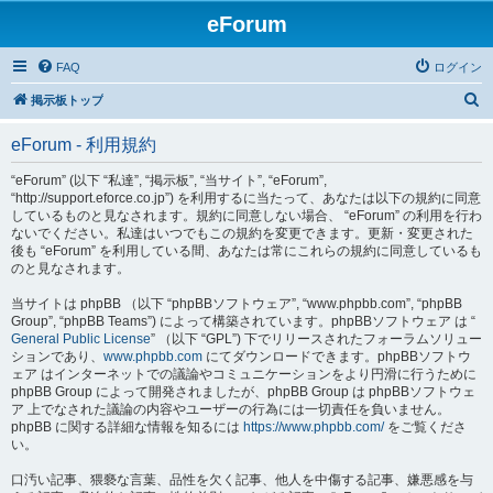
eForum
FAQ
ログイン
検
掲示板トップ
索
eForum - 利用規約
“eForum” (以下 “私達”, “掲示板”, “当サイト”, “eForum”,
“http://support.eforce.co.jp”) を利用するに当たって、あなたは以下の規約に同意
しているものと見なされます。規約に同意しない場合、 “eForum” の利用を行わ
ないでください。私達はいつでもこの規約を変更できます。更新・変更された
後も “eForum” を利用している間、あなたは常にこれらの規約に同意しているも
のと見なされます。
当サイトは phpBB （以下 “phpBBソフトウェア”, “www.phpbb.com”, “phpBB
Group”, “phpBB Teams”) によって構築されています。phpBBソフトウェア は “
General Public License
” （以下 “GPL”) 下でリリースされたフォーラムソリュー
ションであり、
www.phpbb.com
にてダウンロードできます。phpBBソフトウ
ェア はインターネットでの議論やコミュニケーションをより円滑に行うために
phpBB Group によって開発されましたが、phpBB Group は phpBBソフトウェ
ア 上でなされた議論の内容やユーザーの行為には一切責任を負いません。
phpBB に関する詳細な情報を知るには
https://www.phpbb.com/
をご覧くださ
い。
口汚い記事、猥褻な言葉、品性を欠く記事、他人を中傷する記事、嫌悪感を与