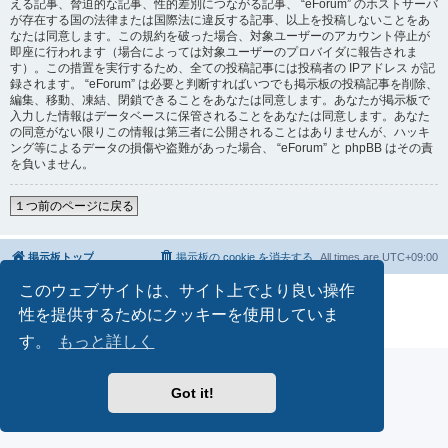
える記事、脅迫的な記事、性的差別につながる記事、 “eForum” のホストサーバ
が存在する国の法律または国際法に違反する記事、以上を投稿しないことをあ
なたは同意します。この規約を破った場合、対象ユーザーのアカウント停止が
即座に行われます（場合によっては対象ユーザーのプロバイダに報告されま
す）。この措置を実行するため、全ての投稿記事には投稿者の IPアドレス が記
録されます。 “eForum” は必要と判断すればいつでも掲示板の投稿記事を削除、
編集、移動、凍結、閉鎖できることをあなたは同意します。あなたが掲示板で
入力した情報はデータベースに保管されることをあなたは同意します。あなた
の同意がない限りこの情報は第三者に公開されることはありませんが、ハッキ
ング等によるデータの損傷や盗難があった場合、 “eForum” と phpBB はその責
を負いません。
１つ前のページに戻る
掲示板トップ
掲示板の cookie を消去する
All times are
UTC+09:00
このウェブサイトは、サイト上でより良い操作
Powered by
phpBB
® Forum Software © phpBB Limited
Japanese translation principally by ocean
性を提供するためにクッキーを使用していま
プライバシーについて
|
利用規約
す。
もっと詳しく
Got it!