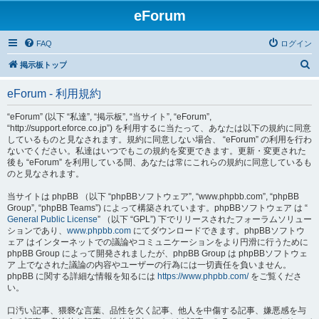
eForum
FAQ
ログイン
検
掲示板トップ
索
eForum - 利用規約
“eForum” (以下 “私達”, “掲示板”, “当サイト”, “eForum”,
“http://support.eforce.co.jp”) を利用するに当たって、あなたは以下の規約に同意
しているものと見なされます。規約に同意しない場合、 “eForum” の利用を行わ
ないでください。私達はいつでもこの規約を変更できます。更新・変更された
後も “eForum” を利用している間、あなたは常にこれらの規約に同意しているも
のと見なされます。
当サイトは phpBB （以下 “phpBBソフトウェア”, “www.phpbb.com”, “phpBB
Group”, “phpBB Teams”) によって構築されています。phpBBソフトウェア は “
General Public License
” （以下 “GPL”) 下でリリースされたフォーラムソリュー
ションであり、
www.phpbb.com
にてダウンロードできます。phpBBソフトウ
ェア はインターネットでの議論やコミュニケーションをより円滑に行うために
phpBB Group によって開発されましたが、phpBB Group は phpBBソフトウェ
ア 上でなされた議論の内容やユーザーの行為には一切責任を負いません。
phpBB に関する詳細な情報を知るには
https://www.phpbb.com/
をご覧くださ
い。
口汚い記事、猥褻な言葉、品性を欠く記事、他人を中傷する記事、嫌悪感を与