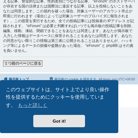
える記事、脅迫的な記事、性的差別につながる記事、 “eForum” のホストサーバ
が存在する国の法律または国際法に違反する記事、以上を投稿しないことをあ
なたは同意します。この規約を破った場合、対象ユーザーのアカウント停止が
即座に行われます（場合によっては対象ユーザーのプロバイダに報告されま
す）。この措置を実行するため、全ての投稿記事には投稿者の IPアドレス が記
録されます。 “eForum” は必要と判断すればいつでも掲示板の投稿記事を削除、
編集、移動、凍結、閉鎖できることをあなたは同意します。あなたが掲示板で
入力した情報はデータベースに保管されることをあなたは同意します。あなた
の同意がない限りこの情報は第三者に公開されることはありませんが、ハッキ
ング等によるデータの損傷や盗難があった場合、 “eForum” と phpBB はその責
を負いません。
１つ前のページに戻る
掲示板トップ
掲示板の cookie を消去する
All times are
UTC+09:00
このウェブサイトは、サイト上でより良い操作
Powered by
phpBB
® Forum Software © phpBB Limited
Japanese translation principally by ocean
性を提供するためにクッキーを使用していま
プライバシーについて
|
利用規約
す。
もっと詳しく
Got it!