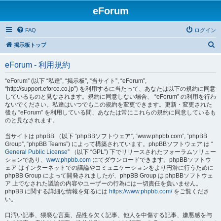
eForum
FAQ
ログイン
検
掲示板トップ
索
eForum - 利用規約
“eForum” (以下 “私達”, “掲示板”, “当サイト”, “eForum”,
“http://support.eforce.co.jp”) を利用するに当たって、あなたは以下の規約に同意
しているものと見なされます。規約に同意しない場合、 “eForum” の利用を行わ
ないでください。私達はいつでもこの規約を変更できます。更新・変更された
後も “eForum” を利用している間、あなたは常にこれらの規約に同意しているも
のと見なされます。
当サイトは phpBB （以下 “phpBBソフトウェア”, “www.phpbb.com”, “phpBB
Group”, “phpBB Teams”) によって構築されています。phpBBソフトウェア は “
General Public License
” （以下 “GPL”) 下でリリースされたフォーラムソリュー
ションであり、
www.phpbb.com
にてダウンロードできます。phpBBソフトウ
ェア はインターネットでの議論やコミュニケーションをより円滑に行うために
phpBB Group によって開発されましたが、phpBB Group は phpBBソフトウェ
ア 上でなされた議論の内容やユーザーの行為には一切責任を負いません。
phpBB に関する詳細な情報を知るには
https://www.phpbb.com/
をご覧くださ
い。
口汚い記事、猥褻な言葉、品性を欠く記事、他人を中傷する記事、嫌悪感を与