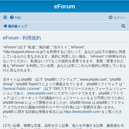
eForum
FAQ
ログイン
検
掲示板トップ
索
eForum - 利用規約
“eForum” (以下 “私達”, “掲示板”, “当サイト”, “eForum”,
“http://support.eforce.co.jp”) を利用するに当たって、あなたは以下の規約に同意
しているものと見なされます。規約に同意しない場合、 “eForum” の利用を行わ
ないでください。私達はいつでもこの規約を変更できます。更新・変更された
後も “eForum” を利用している間、あなたは常にこれらの規約に同意しているも
のと見なされます。
当サイトは phpBB （以下 “phpBBソフトウェア”, “www.phpbb.com”, “phpBB
Group”, “phpBB Teams”) によって構築されています。phpBBソフトウェア は “
General Public License
” （以下 “GPL”) 下でリリースされたフォーラムソリュー
ションであり、
www.phpbb.com
にてダウンロードできます。phpBBソフトウ
ェア はインターネットでの議論やコミュニケーションをより円滑に行うために
phpBB Group によって開発されましたが、phpBB Group は phpBBソフトウェ
ア 上でなされた議論の内容やユーザーの行為には一切責任を負いません。
phpBB に関する詳細な情報を知るには
https://www.phpbb.com/
をご覧くださ
い。
口汚い記事、猥褻な言葉、品性を欠く記事、他人を中傷する記事、嫌悪感を与