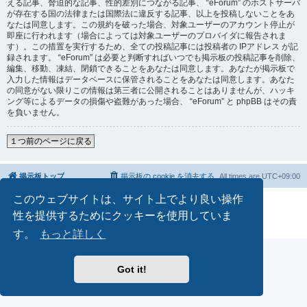
える記事、脅迫的な記事、性的差別につながる記事、 “eForum” のホストサーバ
が存在する国の法律または国際法に違反する記事、以上を投稿しないことをあ
なたは同意します。この規約を破った場合、対象ユーザーのアカウント停止が
即座に行われます（場合によっては対象ユーザーのプロバイダに報告されま
す）。この措置を実行するため、全ての投稿記事には投稿者の IPアドレス が記
録されます。 “eForum” は必要と判断すればいつでも掲示板の投稿記事を削除、
編集、移動、凍結、閉鎖できることをあなたは同意します。あなたが掲示板で
入力した情報はデータベースに保管されることをあなたは同意します。あなた
の同意がない限りこの情報は第三者に公開されることはありませんが、ハッキ
ング等によるデータの損傷や盗難があった場合、 “eForum” と phpBB はその責
を負いません。
１つ前のページに戻る
掲示板トップ
掲示板の cookie を消去する
All times are
UTC+09:00
このウェブサイトは、サイト上でより良い操作
Powered by
phpBB
® Forum Software © phpBB Limited
Japanese translation principally by ocean
性を提供するためにクッキーを使用していま
プライバシーについて
|
利用規約
す。
もっと詳しく
Got it!