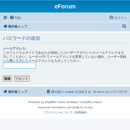
eForum
FAQ
ログイン
検
掲示板トップ
索
パスワードの送信
メールアドレス:
このフォーラムサイトであなたが登録したユーザーアカウントのメールアドレスを入
力してください。ユーザーCP でメールアドレスを変更していない場合、ユーザー登録
した際に入力したメールアドレスを入力してください。
掲示板トップ
掲示板の cookie を消去する
All times are
UTC+09:00
Powered by
phpBB
® Forum Software © phpBB Limited
Japanese translation principally by ocean
プライバシーについて
|
利用規約