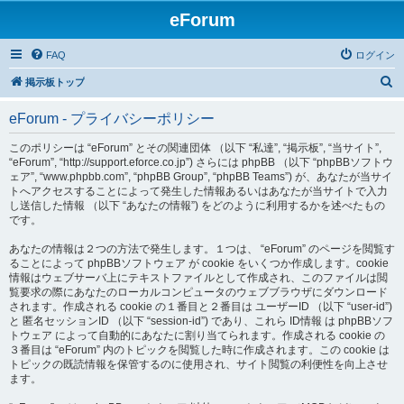
eForum
FAQ
ログイン
検
掲示板トップ
索
eForum - プライバシーポリシー
このポリシーは “eForum” とその関連団体 （以下 “私達”, “掲示板”, “当サイト”,
“eForum”, “http://support.eforce.co.jp”) さらには phpBB （以下 “phpBBソフトウ
ェア”, “www.phpbb.com”, “phpBB Group”, “phpBB Teams”) が、あなたが当サイ
トへアクセスすることによって発生した情報あるいはあなたが当サイトで入力
し送信した情報 （以下 “あなたの情報”) をどのように利用するかを述べたもの
です。
あなたの情報は２つの方法で発生します。１つは、 “eForum” のページを閲覧す
ることによって phpBBソフトウェア が cookie をいくつか作成します。cookie
情報はウェブサーバ上にテキストファイルとして作成され、このファイルは閲
覧要求の際にあなたのローカルコンピュータのウェブブラウザにダウンロード
されます。作成される cookie の１番目と２番目は ユーザーID （以下 “user-id”)
と 匿名セッションID （以下 “session-id”) であり、これら ID情報 は phpBBソフ
トウェア によって自動的にあなたに割り当てられます。作成される cookie の
３番目は “eForum” 内のトピックを閲覧した時に作成されます。この cookie は
トピックの既読情報を保管するのに使用され、サイト閲覧の利便性を向上させ
ます。