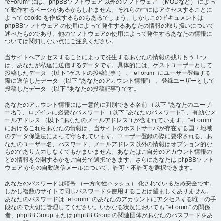
“eForum” には、phpBBソフトウェア 以外のソフトウェア （MODなど） によっ
て動作するページがあるかもしれません。それらの中にはアクセスすることに
よって cookie を作成するものもあるでしょう。しかしこのドキュメントは
phpBBソフトウェア の使用によって発生するあなたの情報の取り扱いについて
述べたものであり、他のソフトウェアの使用によって発生するあなたの情報に
ついては関知しない点にご注意ください。
当サイトへアクセスすることによって発生するあなたの情報の残りもう１つ
は、あなたが私達に送信するデータです。具体的には、ゲストユーザーとして
投稿したデータ （以下 “ゲストの投稿記事”） 、“eForum” にユーザー登録する
際に送信したデータ （以下 “あなたのアカウント情報”） 、登録ユーザーとして
投稿したデータ （以下 “あなたの投稿記事”) です。
あなたのアカウント情報には一意的に判別できる名前 （以下 “あなたのユーザ
ー名”) 、ログインに必要なパスワード （以下 “あなたのパスワード”) 、有効なメ
ールアドレス （以下 “あなたのメールアドレス”) が含まれています。 “eForum”
におけるこれらあなたの情報は、当サイトのホストサーバが存在する国・地域
のデータ保護法によって守られています。ユーザー登録の際に要求される、あ
なたのユーザー名、パスワード、メールアドレス以外の情報はオプション的な
ものであり入力しなくてもかまいません。あなたはご自分のアカウント情報の
どの情報を公開するかをご自分で選択できます。さらにあなたは phpBBソフト
ウェア からの自動送信メールについて、許可・不許可を選択できます。
あなたのパスワードは暗号 （一方向性ハッシュ） 化されているため安全です。
しかし複数のサイトで同じパスワードを使用することは望ましくありません。
あなたのパスワードは “eForum” のあなたのアカウントにアクセスする唯一の手
段なので大切に管理してください。いかなる状況においても “eForum” の関係
者、phpBB Group または phpBB Group の関連団体があなたのパスワードをあ