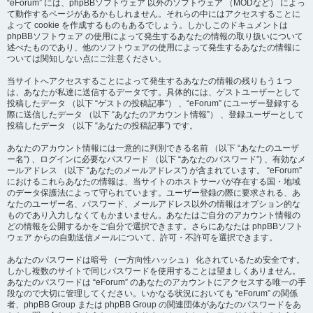
“eForum” には、phpBBソフトウェア 以外のソフトウェア （MODなど） によっ
て動作するページがあるかもしれません。それらの中にはアクセスすることに
よって cookie を作成するものもあるでしょう。しかしこのドキュメントは
phpBBソフトウェア の使用によって発生するあなたの情報の取り扱いについて
述べたものであり、他のソフトウェアの使用によって発生するあなたの情報に
ついては関知しない点にご注意ください。
当サイトへアクセスすることによって発生するあなたの情報の残りもう１つ
は、あなたが私達に送信するデータです。具体的には、ゲストユーザーとして
投稿したデータ （以下 “ゲストの投稿記事”） 、“eForum” にユーザー登録する
際に送信したデータ （以下 “あなたのアカウント情報”） 、登録ユーザーとして
投稿したデータ （以下 “あなたの投稿記事”) です。
あなたのアカウント情報には一意的に判別できる名前 （以下 “あなたのユーザ
ー名”) 、ログインに必要なパスワード （以下 “あなたのパスワード”) 、有効なメ
ールアドレス （以下 “あなたのメールアドレス”) が含まれています。 “eForum”
におけるこれらあなたの情報は、当サイトのホストサーバが存在する国・地域
のデータ保護法によって守られています。ユーザー登録の際に要求される、あ
なたのユーザー名、パスワード、メールアドレス以外の情報はオプション的な
ものであり入力しなくてもかまいません。あなたはご自分のアカウント情報の
どの情報を公開するかをご自分で選択できます。さらにあなたは phpBBソフト
ウェア からの自動送信メールについて、許可・不許可を選択できます。
あなたのパスワードは暗号 （一方向性ハッシュ） 化されているため安全です。
しかし複数のサイトで同じパスワードを使用することは望ましくありません。
あなたのパスワードは “eForum” のあなたのアカウントにアクセスする唯一の手
段なので大切に管理してください。いかなる状況においても “eForum” の関係
者、phpBB Group または phpBB Group の関連団体があなたのパスワードをあ