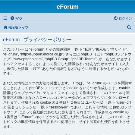
eForum
FAQ
ログイン
検
掲示板トップ
索
eForum - プライバシーポリシー
このポリシーは “eForum” とその関連団体 （以下 “私達”, “掲示板”, “当サイト”,
“eForum”, “http://support.eforce.co.jp”) さらには phpBB （以下 “phpBBソフトウ
ェア”, “www.phpbb.com”, “phpBB Group”, “phpBB Teams”) が、あなたが当サイ
トへアクセスすることによって発生した情報あるいはあなたが当サイトで入力
し送信した情報 （以下 “あなたの情報”) をどのように利用するかを述べたもの
です。
あなたの情報は２つの方法で発生します。１つは、 “eForum” のページを閲覧す
ることによって phpBBソフトウェア が cookie をいくつか作成します。cookie
情報はウェブサーバ上にテキストファイルとして作成され、このファイルは閲
覧要求の際にあなたのローカルコンピュータのウェブブラウザにダウンロード
されます。作成される cookie の１番目と２番目は ユーザーID （以下 “user-id”)
と 匿名セッションID （以下 “session-id”) であり、これら ID情報 は phpBBソフ
トウェア によって自動的にあなたに割り当てられます。作成される cookie の
３番目は “eForum” 内のトピックを閲覧した時に作成されます。この cookie は
トピックの既読情報を保管するのに使用され、サイト閲覧の利便性を向上させ
ます。