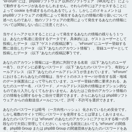
“eForum” には、phpBBソフトウェア 以外のソフトウェア （MODなど） によっ
て動作するページがあるかもしれません。それらの中にはアクセスすることに
よって cookie を作成するものもあるでしょう。しかしこのドキュメントは
phpBBソフトウェア の使用によって発生するあなたの情報の取り扱いについて
述べたものであり、他のソフトウェアの使用によって発生するあなたの情報に
ついては関知しない点にご注意ください。
当サイトへアクセスすることによって発生するあなたの情報の残りもう１つ
は、あなたが私達に送信するデータです。具体的には、ゲストユーザーとして
投稿したデータ （以下 “ゲストの投稿記事”） 、“eForum” にユーザー登録する
際に送信したデータ （以下 “あなたのアカウント情報”） 、登録ユーザーとして
投稿したデータ （以下 “あなたの投稿記事”) です。
あなたのアカウント情報には一意的に判別できる名前 （以下 “あなたのユーザ
ー名”) 、ログインに必要なパスワード （以下 “あなたのパスワード”) 、有効なメ
ールアドレス （以下 “あなたのメールアドレス”) が含まれています。 “eForum”
におけるこれらあなたの情報は、当サイトのホストサーバが存在する国・地域
のデータ保護法によって守られています。ユーザー登録の際に要求される、あ
なたのユーザー名、パスワード、メールアドレス以外の情報はオプション的な
ものであり入力しなくてもかまいません。あなたはご自分のアカウント情報の
どの情報を公開するかをご自分で選択できます。さらにあなたは phpBBソフト
ウェア からの自動送信メールについて、許可・不許可を選択できます。
あなたのパスワードは暗号 （一方向性ハッシュ） 化されているため安全です。
しかし複数のサイトで同じパスワードを使用することは望ましくありません。
あなたのパスワードは “eForum” のあなたのアカウントにアクセスする唯一の手
段なので大切に管理してください。いかなる状況においても “eForum” の関係
者、phpBB Group または phpBB Group の関連団体があなたのパスワードをあ