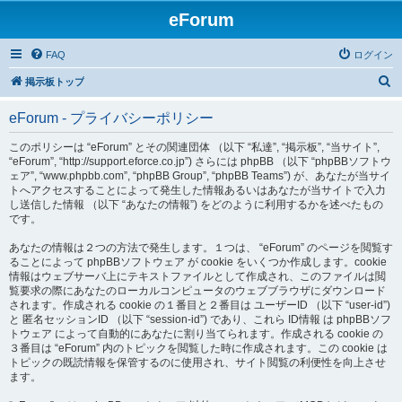
eForum
FAQ
ログイン
検
掲示板トップ
索
eForum - プライバシーポリシー
このポリシーは “eForum” とその関連団体 （以下 “私達”, “掲示板”, “当サイト”,
“eForum”, “http://support.eforce.co.jp”) さらには phpBB （以下 “phpBBソフトウ
ェア”, “www.phpbb.com”, “phpBB Group”, “phpBB Teams”) が、あなたが当サイ
トへアクセスすることによって発生した情報あるいはあなたが当サイトで入力
し送信した情報 （以下 “あなたの情報”) をどのように利用するかを述べたもの
です。
あなたの情報は２つの方法で発生します。１つは、 “eForum” のページを閲覧す
ることによって phpBBソフトウェア が cookie をいくつか作成します。cookie
情報はウェブサーバ上にテキストファイルとして作成され、このファイルは閲
覧要求の際にあなたのローカルコンピュータのウェブブラウザにダウンロード
されます。作成される cookie の１番目と２番目は ユーザーID （以下 “user-id”)
と 匿名セッションID （以下 “session-id”) であり、これら ID情報 は phpBBソフ
トウェア によって自動的にあなたに割り当てられます。作成される cookie の
３番目は “eForum” 内のトピックを閲覧した時に作成されます。この cookie は
トピックの既読情報を保管するのに使用され、サイト閲覧の利便性を向上させ
ます。