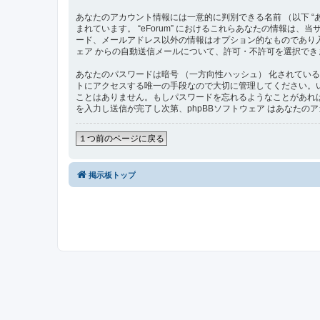
あなたのアカウント情報には一意的に判別できる名前 （以下 “あな
まれています。 “eForum” におけるこれらあなたの情報
ード、メールアドレス以外の情報はオプション的なものであり入
ェア からの自動送信メールについて、許可・不許可を選択でき
あなたのパスワードは暗号 （一方向性ハッシュ） 化されている
トにアクセスする唯一の手段なので大切に管理してください。いかなる状
ことはありません。もしパスワードを忘れるようなことがあれば
を入力し送信が完了し次第、phpBBソフトウェア はあなた
１つ前のページに戻る
掲示板トップ