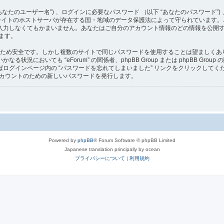
たのユーザー名”) 、ログインに必要なパスワード （以下 “あなたのパスワード”) 
は、当サイトのホストサーバが存在する国・地域のデータ保護法によって守られていま
力しなくてもかまいません。あなたはご自分のアカウント情報のどの情報を公開する
ます。
ため安全です。しかし複数のサイトで同じパスワードを使用することは望ましくありませ
況においても “eForum” の関係者、phpBB Group または phpBB G
ログインページ内の “パスワードを忘れてしまいました” リンクをクリックして
のアカウントのための新しいパスワードを発行します。
Powered by
phpBB
® Forum Software © phpBB Limited
Japanese translation principally by ocean
プライバシーについて
|
利用規約