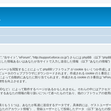
ム
 “eForum”, “http://support.eforce.co.jp”) さらには phpBB （以下 “phpBBソ
発生した情報あるいはあなたが当サイトで入力し送信した情報 （以下 “あなたの情報”
のページを閲覧することによって phpBBソフトウェア が cookie をいくつか作成
ウェブブラウザにダウンロードされます。作成される cookie の１番目と２番目は ユー
フトウェア によって自動的にあなたに割り当てられます。作成される cookie の３番目は “eF
便性を向上させます。
ア （MODなど） によって動作するページがあるかもしれません。それらの中にはアクセス
て発生するあなたの情報の取り扱いについて述べたものであり、他のソフトウェアの使
りもう１つは、あなたが私達に送信するデータです。具体的には、ゲストユーザーと
“あなたのアカウント情報”） 、登録ユーザーとして投稿したデータ （以下 “あなたの投稿