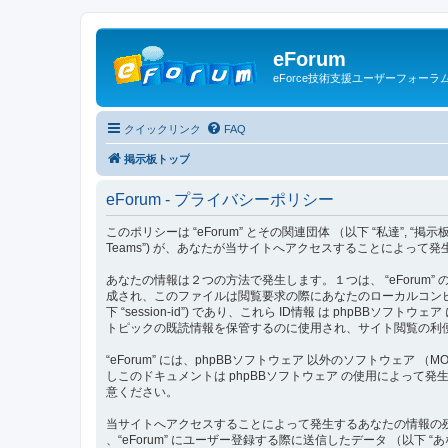
eForum
eForce技術支援ユーザーフォーラ
クイックリンク
FAQ
掲示板トップ
eForum - プライバシーポリシー
このポリシーは “eForum” とその関連団体 （以下 “私達”, “掲示板”, “当サイト”,
Teams”) が、あなたが当サイトへアクセスすることによって
あなたの情報は２つの方法で発生します。１つは、 “eForum” 
成され、このファイルは閲覧要求の際にあなたのローカルコンピュータの
下 “session-id”) であり、これら ID情報 は phpBBソ
トピックの既読情報を保管するのに使用され、サイト閲覧の利
“eForum” には、phpBBソフトウェア 以外のソフトウェ
しこのドキュメントは phpBBソフトウェア の使用によっ
意ください。
当サイトへアクセスすることによって発生するあなたの情報の残
、“eForum” にユーザー登録する際に送信したデータ （以下 