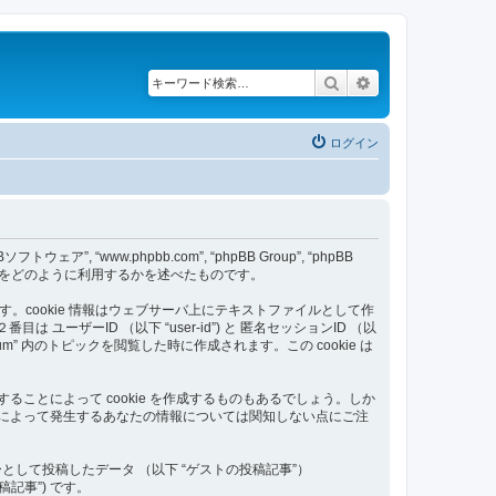
検索
詳細検索
ログイン
フトウェア”, “www.phpbb.com”, “phpBB Group”, “phpBB
) をどのように利用するかを述べたものです。
します。cookie 情報はウェブサーバ上にテキストファイルとして作
ザーID （以下 “user-id”) と 匿名セッションID （以
orum” 内のトピックを閲覧した時に作成されます。この cookie は
することによって cookie を作成するものもあるでしょう。しか
用によって発生するあなたの情報については関知しない点にご注
して投稿したデータ （以下 “ゲストの投稿記事”）
記事”) です。