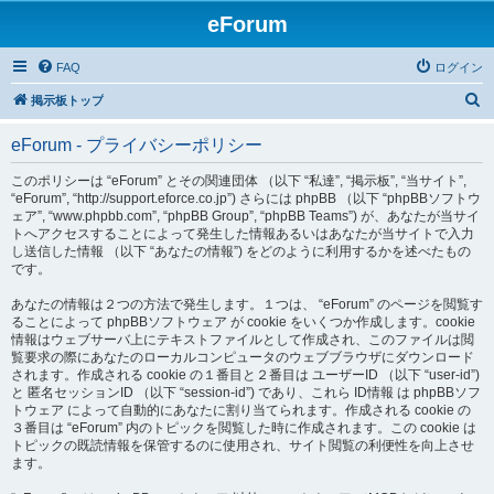
eForum
FAQ
ログイン
検
掲示板トップ
索
eForum - プライバシーポリシー
このポリシーは “eForum” とその関連団体 （以下 “私達”, “掲示板”, “当サイト”,
“eForum”, “http://support.eforce.co.jp”) さらには phpBB （以下 “phpBBソフトウ
ェア”, “www.phpbb.com”, “phpBB Group”, “phpBB Teams”) が、あなたが当サイ
トへアクセスすることによって発生した情報あるいはあなたが当サイトで入力
し送信した情報 （以下 “あなたの情報”) をどのように利用するかを述べたもの
です。
あなたの情報は２つの方法で発生します。１つは、 “eForum” のページを閲覧す
ることによって phpBBソフトウェア が cookie をいくつか作成します。cookie
情報はウェブサーバ上にテキストファイルとして作成され、このファイルは閲
覧要求の際にあなたのローカルコンピュータのウェブブラウザにダウンロード
されます。作成される cookie の１番目と２番目は ユーザーID （以下 “user-id”)
と 匿名セッションID （以下 “session-id”) であり、これら ID情報 は phpBBソフ
トウェア によって自動的にあなたに割り当てられます。作成される cookie の
３番目は “eForum” 内のトピックを閲覧した時に作成されます。この cookie は
トピックの既読情報を保管するのに使用され、サイト閲覧の利便性を向上させ
ます。