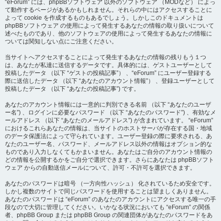
“eForum” には、phpBBソフトウェア 以外のソフトウェア （MODなど） によっ
て動作するページがあるかもしれません。それらの中にはアクセスすることに
よって cookie を作成するものもあるでしょう。しかしこのドキュメントは
phpBBソフトウェア の使用によって発生するあなたの情報の取り扱いについて
述べたものであり、他のソフトウェアの使用によって発生するあなたの情報に
ついては関知しない点にご注意ください。
当サイトへアクセスすることによって発生するあなたの情報の残りもう１つ
は、あなたが私達に送信するデータです。具体的には、ゲストユーザーとして
投稿したデータ （以下 “ゲストの投稿記事”） 、“eForum” にユーザー登録する
際に送信したデータ （以下 “あなたのアカウント情報”） 、登録ユーザーとして
投稿したデータ （以下 “あなたの投稿記事”) です。
あなたのアカウント情報には一意的に判別できる名前 （以下 “あなたのユーザ
ー名”) 、ログインに必要なパスワード （以下 “あなたのパスワード”) 、有効なメ
ールアドレス （以下 “あなたのメールアドレス”) が含まれています。 “eForum”
におけるこれらあなたの情報は、当サイトのホストサーバが存在する国・地域
のデータ保護法によって守られています。ユーザー登録の際に要求される、あ
なたのユーザー名、パスワード、メールアドレス以外の情報はオプション的な
ものであり入力しなくてもかまいません。あなたはご自分のアカウント情報の
どの情報を公開するかをご自分で選択できます。さらにあなたは phpBBソフト
ウェア からの自動送信メールについて、許可・不許可を選択できます。
あなたのパスワードは暗号 （一方向性ハッシュ） 化されているため安全です。
しかし複数のサイトで同じパスワードを使用することは望ましくありません。
あなたのパスワードは “eForum” のあなたのアカウントにアクセスする唯一の手
段なので大切に管理してください。いかなる状況においても “eForum” の関係
者、phpBB Group または phpBB Group の関連団体があなたのパスワードをあ