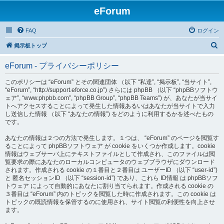
eForum
FAQ
ログイン
検
掲示板トップ
索
eForum - プライバシーポリシー
このポリシーは “eForum” とその関連団体 （以下 “私達”, “掲示板”, “当サイト”,
“eForum”, “http://support.eforce.co.jp”) さらには phpBB （以下 “phpBBソフトウ
ェア”, “www.phpbb.com”, “phpBB Group”, “phpBB Teams”) が、あなたが当サイ
トへアクセスすることによって発生した情報あるいはあなたが当サイトで入力
し送信した情報 （以下 “あなたの情報”) をどのように利用するかを述べたもの
です。
あなたの情報は２つの方法で発生します。１つは、 “eForum” のページを閲覧す
ることによって phpBBソフトウェア が cookie をいくつか作成します。cookie
情報はウェブサーバ上にテキストファイルとして作成され、このファイルは閲
覧要求の際にあなたのローカルコンピュータのウェブブラウザにダウンロード
されます。作成される cookie の１番目と２番目は ユーザーID （以下 “user-id”)
と 匿名セッションID （以下 “session-id”) であり、これら ID情報 は phpBBソフ
トウェア によって自動的にあなたに割り当てられます。作成される cookie の
３番目は “eForum” 内のトピックを閲覧した時に作成されます。この cookie は
トピックの既読情報を保管するのに使用され、サイト閲覧の利便性を向上させ
ます。