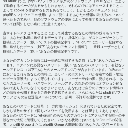
“eForum” には、phpBBソフトウェア 以外のソフトウェア （MODなど） によっ
て動作するページがあるかもしれません。それらの中にはアクセスすることに
よって cookie を作成するものもあるでしょう。しかしこのドキュメントは
phpBBソフトウェア の使用によって発生するあなたの情報の取り扱いについて
述べたものであり、他のソフトウェアの使用によって発生するあなたの情報に
ついては関知しない点にご注意ください。
当サイトへアクセスすることによって発生するあなたの情報の残りもう１つ
は、あなたが私達に送信するデータです。具体的には、ゲストユーザーとして
投稿したデータ （以下 “ゲストの投稿記事”） 、“eForum” にユーザー登録する
際に送信したデータ （以下 “あなたのアカウント情報”） 、登録ユーザーとして
投稿したデータ （以下 “あなたの投稿記事”) です。
あなたのアカウント情報には一意的に判別できる名前 （以下 “あなたのユーザ
ー名”) 、ログインに必要なパスワード （以下 “あなたのパスワード”) 、有効なメ
ールアドレス （以下 “あなたのメールアドレス”) が含まれています。 “eForum”
におけるこれらあなたの情報は、当サイトのホストサーバが存在する国・地域
のデータ保護法によって守られています。ユーザー登録の際に要求される、あ
なたのユーザー名、パスワード、メールアドレス以外の情報はオプション的な
ものであり入力しなくてもかまいません。あなたはご自分のアカウント情報の
どの情報を公開するかをご自分で選択できます。さらにあなたは phpBBソフト
ウェア からの自動送信メールについて、許可・不許可を選択できます。
あなたのパスワードは暗号 （一方向性ハッシュ） 化されているため安全です。
しかし複数のサイトで同じパスワードを使用することは望ましくありません。
あなたのパスワードは “eForum” のあなたのアカウントにアクセスする唯一の手
段なので大切に管理してください。いかなる状況においても “eForum” の関係
者、phpBB Group または phpBB Group の関連団体があなたのパスワードをあ