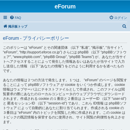
eForum
FAQ
ログイン
検
掲示板トップ
索
eForum - プライバシーポリシー
このポリシーは “eForum” とその関連団体 （以下 “私達”, “掲示板”, “当サイト”,
“eForum”, “http://support.eforce.co.jp”) さらには phpBB （以下 “phpBBソフトウ
ェア”, “www.phpbb.com”, “phpBB Group”, “phpBB Teams”) が、あなたが当サイ
トへアクセスすることによって発生した情報あるいはあなたが当サイトで入力
し送信した情報 （以下 “あなたの情報”) をどのように利用するかを述べたもの
です。
あなたの情報は２つの方法で発生します。１つは、 “eForum” のページを閲覧す
ることによって phpBBソフトウェア が cookie をいくつか作成します。cookie
情報はウェブサーバ上にテキストファイルとして作成され、このファイルは閲
覧要求の際にあなたのローカルコンピュータのウェブブラウザにダウンロード
されます。作成される cookie の１番目と２番目は ユーザーID （以下 “user-id”)
と 匿名セッションID （以下 “session-id”) であり、これら ID情報 は phpBBソフ
トウェア によって自動的にあなたに割り当てられます。作成される cookie の
３番目は “eForum” 内のトピックを閲覧した時に作成されます。この cookie は
トピックの既読情報を保管するのに使用され、サイト閲覧の利便性を向上させ
ます。