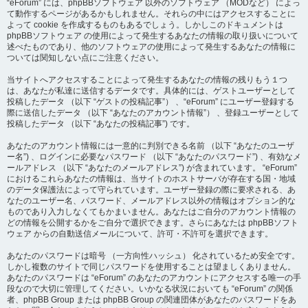
“eForum” には、phpBBソフトウェア 以外のソフトウェア （MODなど） によっ
て動作するページがあるかもしれません。それらの中にはアクセスすることに
よって cookie を作成するものもあるでしょう。しかしこのドキュメントは
phpBBソフトウェア の使用によって発生するあなたの情報の取り扱いについて
述べたものであり、他のソフトウェアの使用によって発生するあなたの情報に
ついては関知しない点にご注意ください。
当サイトへアクセスすることによって発生するあなたの情報の残りもう１つ
は、あなたが私達に送信するデータです。具体的には、ゲストユーザーとして
投稿したデータ （以下 “ゲストの投稿記事”） 、“eForum” にユーザー登録する
際に送信したデータ （以下 “あなたのアカウント情報”） 、登録ユーザーとして
投稿したデータ （以下 “あなたの投稿記事”) です。
あなたのアカウント情報には一意的に判別できる名前 （以下 “あなたのユーザ
ー名”) 、ログインに必要なパスワード （以下 “あなたのパスワード”) 、有効なメ
ールアドレス （以下 “あなたのメールアドレス”) が含まれています。 “eForum”
におけるこれらあなたの情報は、当サイトのホストサーバが存在する国・地域
のデータ保護法によって守られています。ユーザー登録の際に要求される、あ
なたのユーザー名、パスワード、メールアドレス以外の情報はオプション的な
ものであり入力しなくてもかまいません。あなたはご自分のアカウント情報の
どの情報を公開するかをご自分で選択できます。さらにあなたは phpBBソフト
ウェア からの自動送信メールについて、許可・不許可を選択できます。
あなたのパスワードは暗号 （一方向性ハッシュ） 化されているため安全です。
しかし複数のサイトで同じパスワードを使用することは望ましくありません。
あなたのパスワードは “eForum” のあなたのアカウントにアクセスする唯一の手
段なので大切に管理してください。いかなる状況においても “eForum” の関係
者、phpBB Group または phpBB Group の関連団体があなたのパスワードをあ