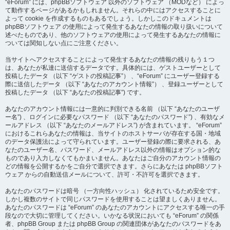
“eForum” には、phpBBソフトウェア 以外のソフトウェア （MODなど） によっ
て動作するページがあるかもしれません。それらの中にはアクセスすることに
よって cookie を作成するものもあるでしょう。しかしこのドキュメントは
phpBBソフトウェア の使用によって発生するあなたの情報の取り扱いについて
述べたものであり、他のソフトウェアの使用によって発生するあなたの情報に
ついては関知しない点にご注意ください。
当サイトへアクセスすることによって発生するあなたの情報の残りもう１つ
は、あなたが私達に送信するデータです。具体的には、ゲストユーザーとして
投稿したデータ （以下 “ゲストの投稿記事”） 、“eForum” にユーザー登録する
際に送信したデータ （以下 “あなたのアカウント情報”） 、登録ユーザーとして
投稿したデータ （以下 “あなたの投稿記事”) です。
あなたのアカウント情報には一意的に判別できる名前 （以下 “あなたのユーザ
ー名”) 、ログインに必要なパスワード （以下 “あなたのパスワード”) 、有効なメ
ールアドレス （以下 “あなたのメールアドレス”) が含まれています。 “eForum”
におけるこれらあなたの情報は、当サイトのホストサーバが存在する国・地域
のデータ保護法によって守られています。ユーザー登録の際に要求される、あ
なたのユーザー名、パスワード、メールアドレス以外の情報はオプション的な
ものであり入力しなくてもかまいません。あなたはご自分のアカウント情報の
どの情報を公開するかをご自分で選択できます。さらにあなたは phpBBソフト
ウェア からの自動送信メールについて、許可・不許可を選択できます。
あなたのパスワードは暗号 （一方向性ハッシュ） 化されているため安全です。
しかし複数のサイトで同じパスワードを使用することは望ましくありません。
あなたのパスワードは “eForum” のあなたのアカウントにアクセスする唯一の手
段なので大切に管理してください。いかなる状況においても “eForum” の関係
者、phpBB Group または phpBB Group の関連団体があなたのパスワードをあ