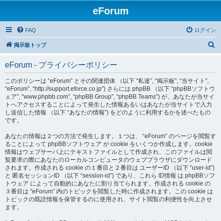
eForum
FAQ
ログイン
検
掲示板トップ
索
eForum - プライバシーポリシー
このポリシーは “eForum” とその関連団体 （以下 “私達”, “掲示板”, “当サイト”,
“eForum”, “http://support.eforce.co.jp”) さらには phpBB （以下 “phpBBソフトウ
ェア”, “www.phpbb.com”, “phpBB Group”, “phpBB Teams”) が、あなたが当サイ
トへアクセスすることによって発生した情報あるいはあなたが当サイトで入力
し送信した情報 （以下 “あなたの情報”) をどのように利用するかを述べたもの
です。
あなたの情報は２つの方法で発生します。１つは、 “eForum” のページを閲覧す
ることによって phpBBソフトウェア が cookie をいくつか作成します。cookie
情報はウェブサーバ上にテキストファイルとして作成され、このファイルは閲
覧要求の際にあなたのローカルコンピュータのウェブブラウザにダウンロード
されます。作成される cookie の１番目と２番目は ユーザーID （以下 “user-id”)
と 匿名セッションID （以下 “session-id”) であり、これら ID情報 は phpBBソフ
トウェア によって自動的にあなたに割り当てられます。作成される cookie の
３番目は “eForum” 内のトピックを閲覧した時に作成されます。この cookie は
トピックの既読情報を保管するのに使用され、サイト閲覧の利便性を向上させ
ます。