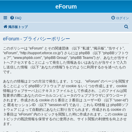
eForum
FAQ
ログイン
検
掲示板トップ
索
eForum - プライバシーポリシー
このポリシーは “eForum” とその関連団体 （以下 “私達”, “掲示板”, “当サイト”,
“eForum”, “http://support.eforce.co.jp”) さらには phpBB （以下 “phpBBソフトウ
ェア”, “www.phpbb.com”, “phpBB Group”, “phpBB Teams”) が、あなたが当サイ
トへアクセスすることによって発生した情報あるいはあなたが当サイトで入力
し送信した情報 （以下 “あなたの情報”) をどのように利用するかを述べたもの
です。
あなたの情報は２つの方法で発生します。１つは、 “eForum” のページを閲覧す
ることによって phpBBソフトウェア が cookie をいくつか作成します。cookie
情報はウェブサーバ上にテキストファイルとして作成され、このファイルは閲
覧要求の際にあなたのローカルコンピュータのウェブブラウザにダウンロード
されます。作成される cookie の１番目と２番目は ユーザーID （以下 “user-id”)
と 匿名セッションID （以下 “session-id”) であり、これら ID情報 は phpBBソフ
トウェア によって自動的にあなたに割り当てられます。作成される cookie の
３番目は “eForum” 内のトピックを閲覧した時に作成されます。この cookie は
トピックの既読情報を保管するのに使用され、サイト閲覧の利便性を向上させ
ます。