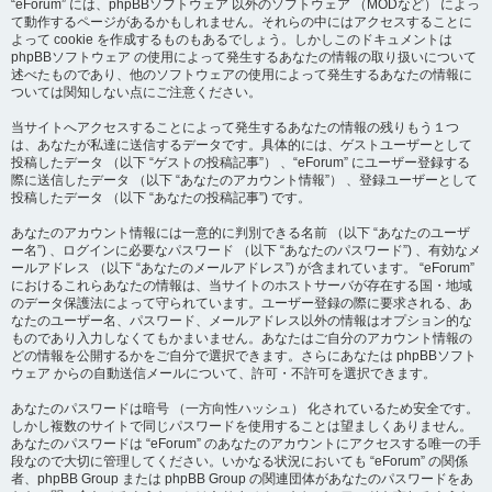
“eForum” には、phpBBソフトウェア 以外のソフトウェア （MODなど） によっ
て動作するページがあるかもしれません。それらの中にはアクセスすることに
よって cookie を作成するものもあるでしょう。しかしこのドキュメントは
phpBBソフトウェア の使用によって発生するあなたの情報の取り扱いについて
述べたものであり、他のソフトウェアの使用によって発生するあなたの情報に
ついては関知しない点にご注意ください。
当サイトへアクセスすることによって発生するあなたの情報の残りもう１つ
は、あなたが私達に送信するデータです。具体的には、ゲストユーザーとして
投稿したデータ （以下 “ゲストの投稿記事”） 、“eForum” にユーザー登録する
際に送信したデータ （以下 “あなたのアカウント情報”） 、登録ユーザーとして
投稿したデータ （以下 “あなたの投稿記事”) です。
あなたのアカウント情報には一意的に判別できる名前 （以下 “あなたのユーザ
ー名”) 、ログインに必要なパスワード （以下 “あなたのパスワード”) 、有効なメ
ールアドレス （以下 “あなたのメールアドレス”) が含まれています。 “eForum”
におけるこれらあなたの情報は、当サイトのホストサーバが存在する国・地域
のデータ保護法によって守られています。ユーザー登録の際に要求される、あ
なたのユーザー名、パスワード、メールアドレス以外の情報はオプション的な
ものであり入力しなくてもかまいません。あなたはご自分のアカウント情報の
どの情報を公開するかをご自分で選択できます。さらにあなたは phpBBソフト
ウェア からの自動送信メールについて、許可・不許可を選択できます。
あなたのパスワードは暗号 （一方向性ハッシュ） 化されているため安全です。
しかし複数のサイトで同じパスワードを使用することは望ましくありません。
あなたのパスワードは “eForum” のあなたのアカウントにアクセスする唯一の手
段なので大切に管理してください。いかなる状況においても “eForum” の関係
者、phpBB Group または phpBB Group の関連団体があなたのパスワードをあ