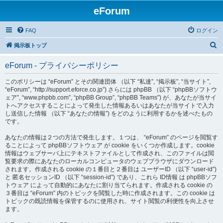
eForum
FAQ
ログイン
検
掲示板トップ
索
eForum - プライバシーポリシー
このポリシーは “eForum” とその関連団体 （以下 “私達”, “掲示板”, “当サイト”,
“eForum”, “http://support.eforce.co.jp”) さらには phpBB （以下 “phpBBソフトウ
ェア”, “www.phpbb.com”, “phpBB Group”, “phpBB Teams”) が、あなたが当サイ
トへアクセスすることによって発生した情報あるいはあなたが当サイトで入力
し送信した情報 （以下 “あなたの情報”) をどのように利用するかを述べたもの
です。
あなたの情報は２つの方法で発生します。１つは、 “eForum” のページを閲覧す
ることによって phpBBソフトウェア が cookie をいくつか作成します。cookie
情報はウェブサーバ上にテキストファイルとして作成され、このファイルは閲
覧要求の際にあなたのローカルコンピュータのウェブブラウザにダウンロード
されます。作成される cookie の１番目と２番目は ユーザーID （以下 “user-id”)
と 匿名セッションID （以下 “session-id”) であり、これら ID情報 は phpBBソフ
トウェア によって自動的にあなたに割り当てられます。作成される cookie の
３番目は “eForum” 内のトピックを閲覧した時に作成されます。この cookie は
トピックの既読情報を保管するのに使用され、サイト閲覧の利便性を向上させ
ます。