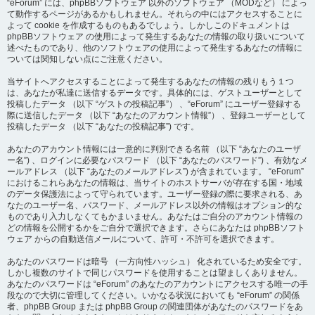
“eForum” には、phpBBソフトウェア 以外のソフトウェア （MODなど） によっ
て動作するページがあるかもしれません。それらの中にはアクセスすることに
よって cookie を作成するものもあるでしょう。しかしこのドキュメントは
phpBBソフトウェア の使用によって発生するあなたの情報の取り扱いについて
述べたものであり、他のソフトウェアの使用によって発生するあなたの情報に
ついては関知しない点にご注意ください。
当サイトへアクセスすることによって発生するあなたの情報の残りもう１つ
は、あなたが私達に送信するデータです。具体的には、ゲストユーザーとして
投稿したデータ （以下 “ゲストの投稿記事”） 、“eForum” にユーザー登録する
際に送信したデータ （以下 “あなたのアカウント情報”） 、登録ユーザーとして
投稿したデータ （以下 “あなたの投稿記事”) です。
あなたのアカウント情報には一意的に判別できる名前 （以下 “あなたのユーザ
ー名”) 、ログインに必要なパスワード （以下 “あなたのパスワード”) 、有効なメ
ールアドレス （以下 “あなたのメールアドレス”) が含まれています。 “eForum”
におけるこれらあなたの情報は、当サイトのホストサーバが存在する国・地域
のデータ保護法によって守られています。ユーザー登録の際に要求される、あ
なたのユーザー名、パスワード、メールアドレス以外の情報はオプション的な
ものであり入力しなくてもかまいません。あなたはご自分のアカウント情報の
どの情報を公開するかをご自分で選択できます。さらにあなたは phpBBソフト
ウェア からの自動送信メールについて、許可・不許可を選択できます。
あなたのパスワードは暗号 （一方向性ハッシュ） 化されているため安全です。
しかし複数のサイトで同じパスワードを使用することは望ましくありません。
あなたのパスワードは “eForum” のあなたのアカウントにアクセスする唯一の手
段なので大切に管理してください。いかなる状況においても “eForum” の関係
者、phpBB Group または phpBB Group の関連団体があなたのパスワードをあ