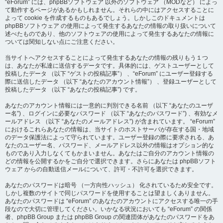
“eForum” には、phpBBソフトウェア 以外のソフトウェア （MODなど） によっ
て動作するページがあるかもしれません。それらの中にはアクセスすることに
よって cookie を作成するものもあるでしょう。しかしこのドキュメントは
phpBBソフトウェア の使用によって発生するあなたの情報の取り扱いについて
述べたものであり、他のソフトウェアの使用によって発生するあなたの情報に
ついては関知しない点にご注意ください。
当サイトへアクセスすることによって発生するあなたの情報の残りもう１つ
は、あなたが私達に送信するデータです。具体的には、ゲストユーザーとして
投稿したデータ （以下 “ゲストの投稿記事”） 、“eForum” にユーザー登録する
際に送信したデータ （以下 “あなたのアカウント情報”） 、登録ユーザーとして
投稿したデータ （以下 “あなたの投稿記事”) です。
あなたのアカウント情報には一意的に判別できる名前 （以下 “あなたのユーザ
ー名”) 、ログインに必要なパスワード （以下 “あなたのパスワード”) 、有効なメ
ールアドレス （以下 “あなたのメールアドレス”) が含まれています。 “eForum”
におけるこれらあなたの情報は、当サイトのホストサーバが存在する国・地域
のデータ保護法によって守られています。ユーザー登録の際に要求される、あ
なたのユーザー名、パスワード、メールアドレス以外の情報はオプション的な
ものであり入力しなくてもかまいません。あなたはご自分のアカウント情報の
どの情報を公開するかをご自分で選択できます。さらにあなたは phpBBソフト
ウェア からの自動送信メールについて、許可・不許可を選択できます。
あなたのパスワードは暗号 （一方向性ハッシュ） 化されているため安全です。
しかし複数のサイトで同じパスワードを使用することは望ましくありません。
あなたのパスワードは “eForum” のあなたのアカウントにアクセスする唯一の手
段なので大切に管理してください。いかなる状況においても “eForum” の関係
者、phpBB Group または phpBB Group の関連団体があなたのパスワードをあ