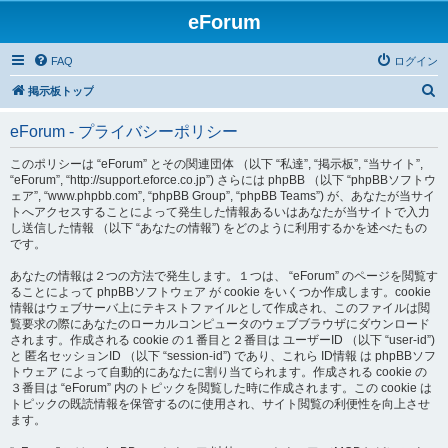
eForum
FAQ
ログイン
検
掲示板トップ
索
eForum - プライバシーポリシー
このポリシーは “eForum” とその関連団体 （以下 “私達”, “掲示板”, “当サイト”,
“eForum”, “http://support.eforce.co.jp”) さらには phpBB （以下 “phpBBソフトウ
ェア”, “www.phpbb.com”, “phpBB Group”, “phpBB Teams”) が、あなたが当サイ
トへアクセスすることによって発生した情報あるいはあなたが当サイトで入力
し送信した情報 （以下 “あなたの情報”) をどのように利用するかを述べたもの
です。
あなたの情報は２つの方法で発生します。１つは、 “eForum” のページを閲覧す
ることによって phpBBソフトウェア が cookie をいくつか作成します。cookie
情報はウェブサーバ上にテキストファイルとして作成され、このファイルは閲
覧要求の際にあなたのローカルコンピュータのウェブブラウザにダウンロード
されます。作成される cookie の１番目と２番目は ユーザーID （以下 “user-id”)
と 匿名セッションID （以下 “session-id”) であり、これら ID情報 は phpBBソフ
トウェア によって自動的にあなたに割り当てられます。作成される cookie の
３番目は “eForum” 内のトピックを閲覧した時に作成されます。この cookie は
トピックの既読情報を保管するのに使用され、サイト閲覧の利便性を向上させ
ます。